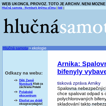
WEB UKONCIL PROVOZ. TOTO JE ARCHIV. NENI MOZNE
Hlučná samota - Nymburk jinýma očima
|
lidé
|
Hlučná samota
>
ekologie
Arnika: Spalov
bifenyly vybav
Odkazy na webu:
Děti Země
tisková zpráva Arniky
Nymburk
Klub za
záchranu Polabí
Spalovna nebezpečnýc
Polabské
chce spalovat odpad s 
ekocentrum
polychlorovaných bifeny
Ekolist po drátě
skladování takto nebez
ekozpravodajství