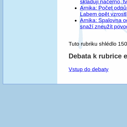
skladují načerno, tv
Arnika: Počet odp
Labem opět vzrostl
Arnika: Spalovna 
snaží zneužít povo
Tuto rubriku shlédlo 150
Debata k rubrice 
Vstup do debaty