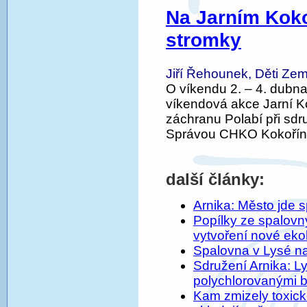
Na Jarním Koko
stromky
Jiří Řehounek, Děti Zem
O víkendu 2. – 4. dubn
víkendová akce Jarní Ko
záchranu Polabí při sdr
Správou CHKO Kokořín
další články:
Arnika: Město jde 
Popílky ze spalovn
vytvoření nové eko
Spalovna v Lysé na
Sdružení Arnika: L
polychlorovanými b
Kam zmizely toxick