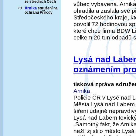
ze středních Čech
vůbec vybavena. Arnika
Arnika
sdružení na
ohradila a zaslala své
ochranu Přírody
Středočeského kraje, kte
povolil 72 hodinovou 
které chce firma BDW Li
celkem 20 tun odpadů s
Lysá nad Labem
oznámením prot
tisková zpráva sdruže
Arnika
Policie ČR v Lysé nad L
Města Lysá nad Labem 
šíření údajně nepravdi
Lysá nad Labem toxický
„Samotný fakt, že Arnika
nežli zjistilo město Ly