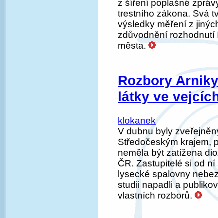
z šíření poplašné zpráv
trestního zákona. Svá tv
výsledky měření z jiných
zdůvodnění rozhodnutí 
města.
Rozbory Arniky
látky ve vejcíc
klokanek
V dubnu byly zveřejněn
Středočeským krajem, 
neměla být zatížena dio
ČR. Zastupitelé si od ní
lysecké spalovny nebe
studii napadli a publiko
vlastních rozborů.