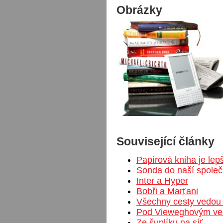
Obrázky
Související články
Papírová kniha je lep
Sonda do naší společ
Inter a Hyper
Bobři a Marťani
Všechny cesty vedou 
Pod Vieweghovým v
Ze šuplíku na síť