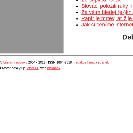
Slováci položili ruky 
Za vším hledej (e-)kn
Papír je mrtev, ať žije
Jak si ceníme interne
Deb
©
Literární novinky
2004 - 2012 | ISSN 1804-7319 |
redakce
|
mapa stránek
Prostor poskytuje:
eldar.cz
, web
klokánek