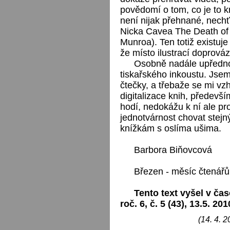
povědomí o tom, co je to k
není nijak přehnané, nech
Nicka Cavea The Death of 
Munroa). Ten totiž existuje
že místo ilustrací doprováz
Osobně nadále upřednos
tiskařského inkoustu. Jsem
čtečky, a třebaže se mi v
digitalizace knih, předevš
hodí, nedokážu k ní ale pr
jednotvárnost chovat stej
knížkám s oslíma ušima.
Barbora Biňovcová
Březen - měsíc čtenářů
Tento text vyšel v čas
roč. 6, č. 5 (43), 13.5. 201
(14. 4. 2