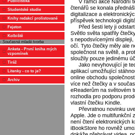
V rámci akce Národní t
Publicistika
čtenářů se konala přednáš
Studentské studie
digitalizace a elektronickýc
Knihy redakcí prolistované
příspěvek technologii digitá
Před šesti lety ji odsta
Fejeton
Světlo světa spatřily čtečky
Kolbiště
s nepodsvícenými displeji, 
- Současná mladá tvorba
očí. Tyto čtečky měly ale 
Anketa - První kniha mých
společnost na světě, a prot
vzpomínek
sloužily pouze jedinému úč
Tiráž
Jako nevyhovující je te
aplikací umožňující stáhnou
Litenky - co to je?
online obchodu společnost
Archiv
více než čtečky a v souča
eReaderům na světovém tr
rozhodla pro podporu prode
vlastní čtečku Kindle.
Převratnou novinku uve
Apple. Jde o multifunkční z
není čtení elektronických k
iBookStore ho rovněž umo
dokáže přehrávat videa, po