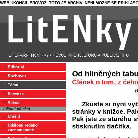
WEB UKONCIL PROVOZ. TOTO JE ARCHIV. NENI MOZNE SE PRIHLASO
Editorial
Od hliněných tab
Rozhovor
Článek o tom, z čeho
Téma
B
Recenze
Zkuste si nyní vyb
Scéna
- kulturní přehled
stránky v knížce. P
Umění
Pak jste ze starého sv
stisknutím tlačítka.
Události redakcí
zaznamenané