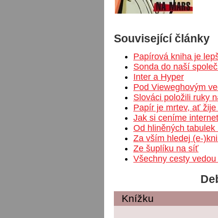
Související články
Papírová kniha je lep
Sonda do naší společ
Inter a Hyper
Pod Vieweghovým v
Slováci položili ruky 
Papír je mrtev, ať žije
Jak si ceníme interne
Od hliněných tabule
Za vším hledej (e-)kn
Ze šuplíku na síť
Všechny cesty vedou 
Deb
Knížku