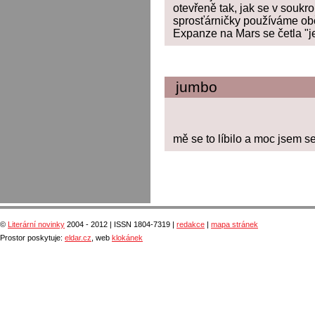
otevřeně tak, jak se v soukro
sprosťárničky používáme obč
Expanze na Mars se četla "
jumbo
mě se to líbilo a moc jsem se
©
Literární novinky
2004 - 2012 | ISSN 1804-7319 |
redakce
|
mapa stránek
Prostor poskytuje:
eldar.cz
, web
klokánek