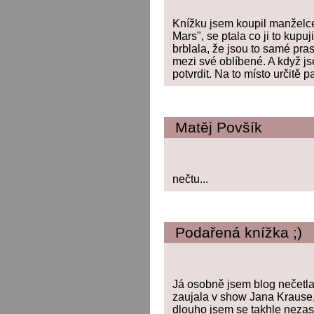
Knížku jsem koupil manželce
Mars", se ptala co ji to kupuj
brblala, že jsou to samé pras
mezi své oblíbené. A když jsem
potvrdit. Na to místo určitě pa
Matěj Povšík
nečtu...
Podařená knížka ;)
Já osobně jsem blog nečetla,
zaujala v show Jana Krause, p
dlouho jsem se takhle nezasm