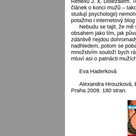
Reflexu J. X. Doležalem. 
článek o konci mužů – tako
studují psychologii) nemoh
potažmo i internetový blog 
Nebudu se tajit, že mě 
obsahem jako tím, jak půva
zdánlivě nejdou dohromady.
nadhledem, potom se poba
množstvím souloží bych rá
mluví asi o patnácti mužích
Eva Haderková
Alexandra Hrouzková, 
Praha 2009. 180 stran.