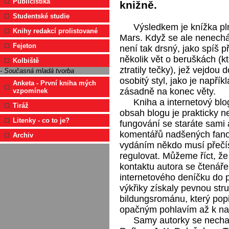
Publicistika
knižně.
Studentské studie
Výsledkem je knížka p
Knihy redakcí prolistované
Mars. Když se ale nenechá
Fejeton
není tak drsný, jako spíš p
několik vět o beruškách (k
Kolbiště
ztratily tečky), jež vejdou 
- Současná mladá tvorba
osobitý styl, jako je napří
Anketa - První kniha mých
zásadně na konec věty.
vzpomínek
Kniha a internetový blo
Tiráž
obsah blogu je prakticky n
Litenky - co to je?
fungování se staráte sami 
komentářů nadšených fano
Archiv
vydáním někdo musí přečís
regulovat. Můžeme říct, že
kontaktu autora se čtenář
internetového deníčku do 
výkřiky získaly pevnou str
bildungsrománu, který popi
opačným pohlavím až k na
Samy autorky se nechal