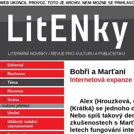
WEB UKONCIL PROVOZ. TOTO JE ARCHIV. NENI MOZNE SE PRIHLASO
Editorial
Bobři a Marťani
Rozhovor
Internetová expanze 
Téma
Recenze
Alex (Hrouzková, 
Scéna
- kulturní přehled
(Krátká) se jednoho d
Umění
Nebo spíš takový den
zkušenostech s Marť
Události redakcí
zaznamenané
letech fungování int