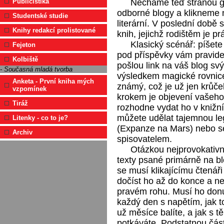
Necháme teď stranou gi
Publicistika
odborné blogy a klikneme n
Studentské studie
literární. V poslední době 
Knihy redakcí prolistované
knih, jejichž rodištěm je pr
Klasický scénář: píšete
Fejeton
pod příspěvky vám pravideln
Kolbiště
pošlou link na váš blog s
- Současná mladá tvorba
výsledkem magické rovnice 
Anketa - První kniha mých
známý, což je už jen krůče
vzpomínek
krokem je objevení vašeho 
Tiráž
rozhodne vydat ho v knižn
můžete udělat tajemnou le
Litenky - co to je?
(Expanze na Mars) nebo se
Archiv
spisovatelem.
Otázkou nejprovokativn
texty psané primárně na bl
se musí klikajícímu čtenář
dočíst ho až do konce a n
pravém rohu. Musí ho donut
každý den s napětím, jak 
už měsíce balíte, a jak s 
potkáváte. Podstatnou čás