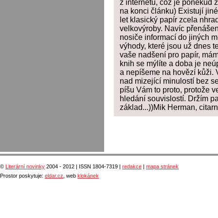
z internetu, což je poněkud 
na konci článku) Existují jin
let klasický papír zcela nhrad
velkovýroby. Navíc přenášení
nosiče informací do jiných m
výhody, které jsou už dnes 
vaše nadšení pro papír, mám 
knih se mýlíte a doba je n
a nepíšeme na hovězí kůži. V
nad mizející minulostí bez 
píšu Vám to proto, protože 
hledání souvislostí. Držím p
základ...))Mik Herman, citarn
©
Literární novinky
2004 - 2012 | ISSN 1804-7319 |
redakce
|
mapa stránek
Prostor poskytuje:
eldar.cz
, web
klokánek