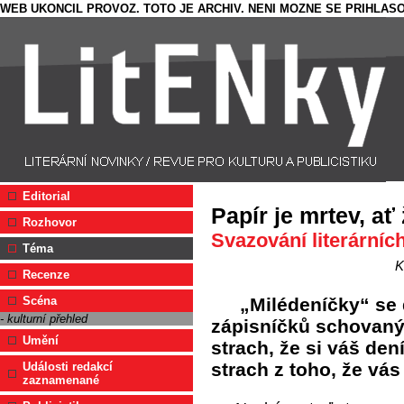
WEB UKONCIL PROVOZ. TOTO JE ARCHIV. NENI MOZNE SE PRIHLASO
Editorial
Papír je mrtev, ať 
Rozhovor
Svazování literárníc
Téma
K
Recenze
„Milédeníčky“ se
Scéna
- kulturní přehled
zápisníčků schovaný
Umění
strach, že si váš den
strach z toho, že vás
Události redakcí
zaznamenané