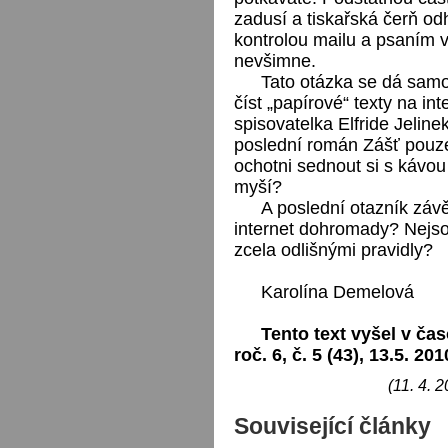
zadusí a tiskařská čerň od
kontrolou mailu a psaním 
nevšimne.
Tato otázka se dá samo
číst „papírové“ texty na 
spisovatelka Elfride Jeline
poslední román Zášť pouz
ochotni sednout si s kávou 
myší?
A poslední otazník záv
internet dohromady? Nejso
zcela odlišnými pravidly?
Karolína Demelová
Tento text vyšel v čas
roč. 6, č. 5 (43), 13.5. 201
(11. 4. 
Související články