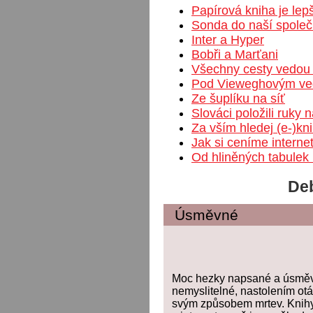
Papírová kniha je lep
Sonda do naší společ
Inter a Hyper
Bobři a Marťani
Všechny cesty vedou 
Pod Vieweghovým v
Ze šuplíku na síť
Slováci položili ruky 
Za vším hledej (e-)kn
Jak si ceníme interne
Od hliněných tabule
Deb
Úsměvné
Moc hezky napsané a úsměvn
nemyslitelné, nastolením otáz
svým způsobem mrtev. Knihy 