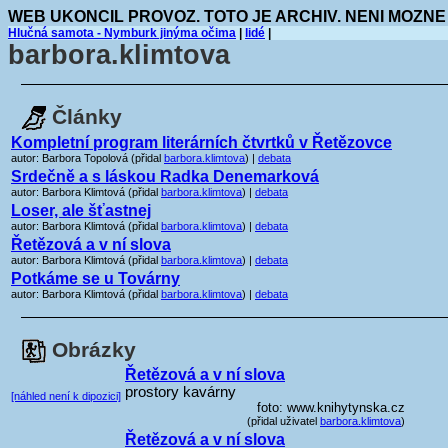
WEB UKONCIL PROVOZ. TOTO JE ARCHIV. NENI MOZNE
Hlučná samota - Nymburk jinýma očima
|
lidé
|
barbora.klimtova
Články
Kompletní program literárních čtvrtků v Řetězovce
autor: Barbora Topolová (přidal
barbora.klimtova
) |
debata
Srdečně a s láskou Radka Denemarková
autor: Barbora Klimtová (přidal
barbora.klimtova
) |
debata
Loser, ale šťastnej
autor: Barbora Klimtová (přidal
barbora.klimtova
) |
debata
Řetězová a v ní slova
autor: Barbora Klimtová (přidal
barbora.klimtova
) |
debata
Potkáme se u Továrny
autor: Barbora Klimtová (přidal
barbora.klimtova
) |
debata
Obrázky
Řetězová a v ní slova
prostory kavárny
[náhled není k dipozici]
foto: www.knihytynska.cz
(přidal uživatel
barbora.klimtova
)
Řetězová a v ní slova