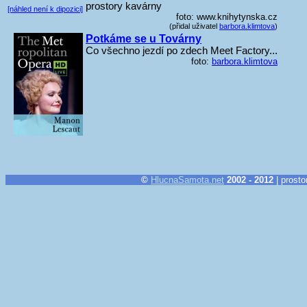
prostory kavárny
[náhled není k dipozici]
foto: www.knihytynska.cz
(přidal uživatel
barbora.klimtova
)
Potkáme se u Továrny
Co všechno jezdí po zdech Meet Factory...
foto:
barbora.klimtova
©
HlucnaSamota.net
2002 - 2012
| prosto