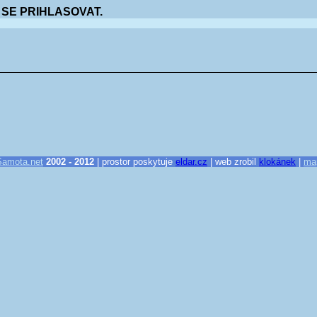
 SE PRIHLASOVAT.
Samota.net
2002 - 2012
| prostor poskytuje
eldar.cz
| web zrobil
klokánek
|
ma