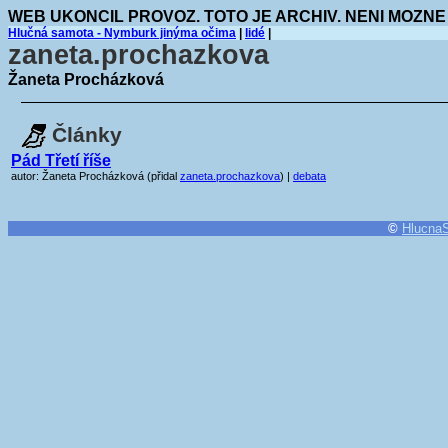
WEB UKONCIL PROVOZ. TOTO JE ARCHIV. NENI MOZNE
Hlučná samota - Nymburk jinýma očima
|
lidé
|
zaneta.prochazkova
Žaneta Procházková
Články
Pád Třetí říše
autor: Žaneta Procházková (přidal
zaneta.prochazkova
) |
debata
©
Hlucna