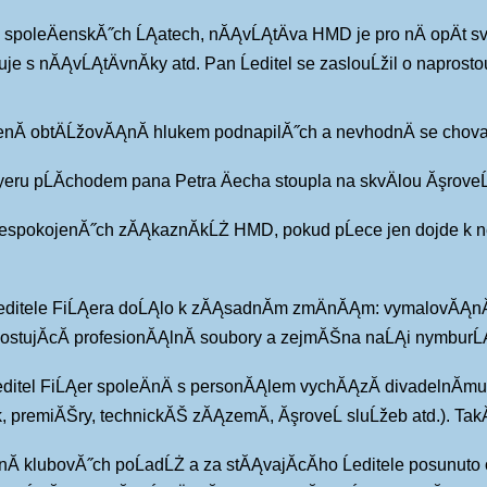
e ve spoleÄenskĂ˝ch ĹĄatech, nĂĄvĹĄtÄva HMD je pro nÄ opÄ
je s nĂĄvĹĄtÄvnĂ­ky atd. Pan Ĺeditel se zaslouĹžil o naprost
Ă­ obtÄĹžovĂĄnĂ­ hlukem podnapilĂ˝ch a nevhodnÄ se chovajĂ
yeru pĹĂ­chodem pana Petra Äecha stoupla na skvÄlou ĂşroveĹ 
u nespokojenĂ˝ch zĂĄkaznĂ­kĹŻ HMD, pokud pĹece jen dojde k n
 Ĺeditele FiĹĄera doĹĄlo k zĂĄsadnĂ­m zmÄnĂĄm: vymalovĂĄnĂ
hostujĂ­cĂ­ profesionĂĄlnĂ­ soubory a zejmĂŠna naĹĄi nymburĹĄt
Ĺeditel FiĹĄer spoleÄnÄ s personĂĄlem vychĂĄzĂ­ divadelnĂ­
 premiĂŠry, technickĂŠ zĂĄzemĂ­, ĂşroveĹ sluĹžeb atd.). Tak
Ă­ klubovĂ˝ch poĹadĹŻ a za stĂĄvajĂ­cĂ­ho Ĺeditele posunuto