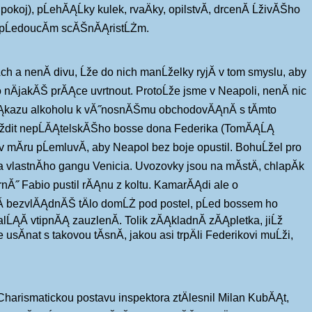
oj), pĹehĂĄĹky kulek, rvaÄky, opilstvĂ­, drcenĂ­ ĹživĂŠho
Ä pĹedoucĂ­m scĂŠnĂĄristĹŻm.
h a nenĂ­ divu, Ĺže do nich manĹželky ryjĂ­ v tom smyslu, aby
o nÄjakĂŠ prĂĄce uvrtnout. ProtoĹže jsme v Neapoli, nenĂ­ nic
 zĂĄkazu alkoholu k vĂ˝nosnĂŠmu obchodovĂĄnĂ­ s tĂ­mto
aĹždit nepĹĂĄtelskĂŠho bosse dona Federika (TomĂĄĹĄ
 v mĂ­ru pĹemluvĂ­, aby Neapol bez boje opustil. BohuĹžel pro
a vlastnĂ­ho gangu Venicia. Uvozovky jsou na mĂ­stÄ, chlapĂ­k
atrnĂ˝ Fabio pustil rĂĄnu z koltu. KamarĂĄdi ale o
jĂ­ bezvlĂĄdnĂŠ tÄlo domĹŻ pod postel, pĹed bossem ho
alĹĄĂ­ vtipnĂĄ zauzlenĂ­. Tolik zĂĄkladnĂ­ zĂĄpletka, jiĹž
nat s takovou tĂ­snĂ­, jakou asi trpÄli Federikovi muĹži,
arismatickou postavu inspektora ztÄlesnil Milan KubĂĄt,