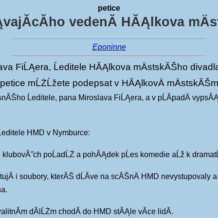
petice
ĄvajĂ­cĂ­ho vedenĂ­ HĂĄlkova mÄ
Eponinne
ava FiĹĄera, Ĺeditele HĂĄlkova mÄstskĂŠho divadl
ext petice mĹŻĹžete podepsat v HĂĄlkovÄ mÄstskĂŠ
ĂŠho Ĺeditele, pana Miroslava FiĹĄera, a v pĹĂ­padÄ vypsĂĄ
Ĺeditele HMD v Nymburce:
 od klubovĂ˝ch poĹadĹŻ a pohĂĄdek pĹes komedie aĹž k drama
tujĂ­ i soubory, kterĂŠ dĹĂ­ve na scĂŠnÄ HMD nevystupovaly 
na.
alitnĂ­m dĂ­lĹŻm chodĂ­ do HMD stĂĄle vĂ­ce lidĂ­.