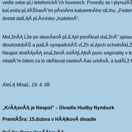
vedle sebe pĹi telefonickĂ˝ch hovorech. Povedly se i plynul
koĹenila pĹilĂŠhavĂ˝mi pĂ­snÄmi kabaretnĂ­ho stĹihu. „Fed
dostat dalĹĄĂ­ pĹĂ­zvisko „hudebnĂ­“.
MoĹžnĂĄ Ĺže po skonÄenĂ­ pĹiĹĄel ponÄkud vlaĹžnĂ˝ aplaus,
dlouhodobĂŠ a patĹĂ­ sympatickĂŠ vĹŻli vĹĄech ochotnĂ­kĹŻ, k
Neapol dodĂĄvĂĄ snaĹženĂ­ zvlĂĄĹĄtnĂ­ punc originality v to
mladĂ˝m lidem za to obÄtovat osobnĂ­ Äas umÄnĂ­, a tudĂ­
AleĹĄ MisaĹ, 19. 4. 08
„KrĂĄsnĂĄ je Neapol“ – Divadlo Hudby Nymburk
PremiĂŠra: 15.dubna v HĂĄlkovÄ divadle