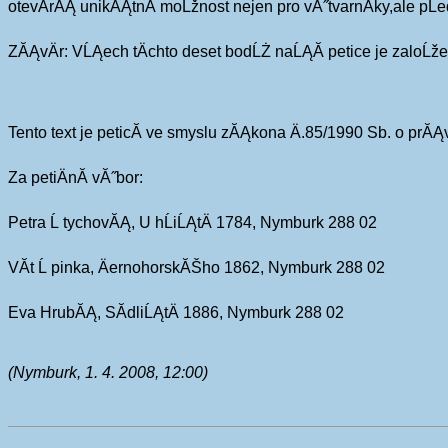
otevĂ­rĂĄ unikĂĄtnĂ­ moĹžnost nejen pro vĂ˝tvarnĂ­ky,ale pĹ
ZĂĄvÄr: VĹĄech tÄchto deset bodĹŻ naĹĄĂ­ petice je zaloĹž
Tento text je peticĂ­ ve smyslu zĂĄkona Ä.85/1990 Sb. o prĂĄv
Za petiÄnĂ­ vĂ˝bor:
Petra Ĺ tychovĂĄ, U hĹiĹĄtÄ 1784, Nymburk 288 02
VĂ­t Ĺ pinka, ÄernohorskĂŠho 1862, Nymburk 288 02
Eva HrubĂĄ, SĂ­dliĹĄtÄ 1886, Nymburk 288 02
(Nymburk, 1. 4. 2008, 12:00)