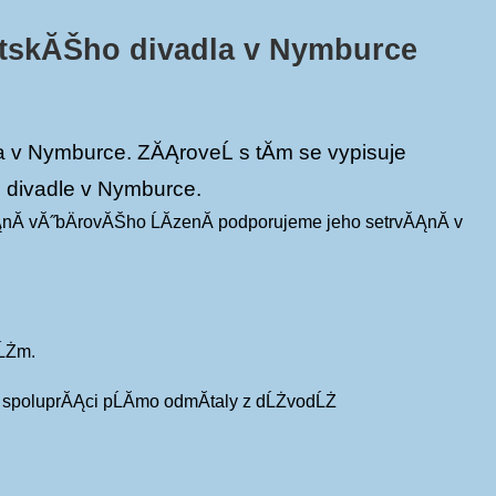
stskĂŠho divadla v Nymburce
a v Nymburce. ZĂĄroveĹ s tĂ­m se vypisuje
m divadle v Nymburce.
nĂ­ vĂ˝bÄrovĂŠho ĹĂ­zenĂ­ podporujeme jeho setrvĂĄnĂ­ v
tĹŻm.
a spoluprĂĄci pĹĂ­mo odmĂ­taly z dĹŻvodĹŻ