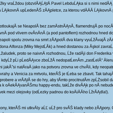
ky vraĹždou (obzvlĂĄĹĄtÄ Pavel LebduĹĄka si s nimi nedĂĄ pok
­ na ĹĄikovnÄ upĹedenĂŠ zĂĄpletce, za kterou vdÄÄĂ­ ĹĄikovn
loukajĂ­ se NeapolĂ­ bez zamÄstnĂĄnĂ­, flamendrujĂ­ po nocĂ­c
jevnÄ pod vlivem ovĂ­nÄnĂ­ (a pod pantoflem) rozhodnou hned d
Neapoli spolu zrovna na smrt zĂĄpolĂ­ dva klany vyuĹžĂ­vajĂ­
ona Alfonza (Miky MejstĹĂ­k) a hned dostanou za Ăşkol zavr
˝ Ĺžaludek, proto se naivnÄ rozhodnou, Ĺže radÄji don Frederika
kdyĹž pĹi pĹedĂĄvce zboĹžĂ­ nedopatĹenĂ­m „zastĹelĂ­“ Älen
mi jakĂ˝si natÄraÄ jako na potvoru zrovna ve chvĂ­li, kdy neop
ahy a Venicia za mrtvolu, kterĂŠ je tĹeba se zbavit. Tak taha
robere a vrĂĄtĂ­ se do hry, aby tĂ­mto procitnutĂ­m zpĹŻsobil d
k oÄekĂĄvanĂŠmu happy-endu, takĹže divĂĄk po nĂ­ nebude usĂ­
k mezi olejovky (odĹezky padnou do koÄiÄĂ­ho ĹžrĂĄdla!).
, kterĂŠ mi utkvÄly aĹĽ uĹž pro svĂŠ klady nebo zĂĄpory. Ch