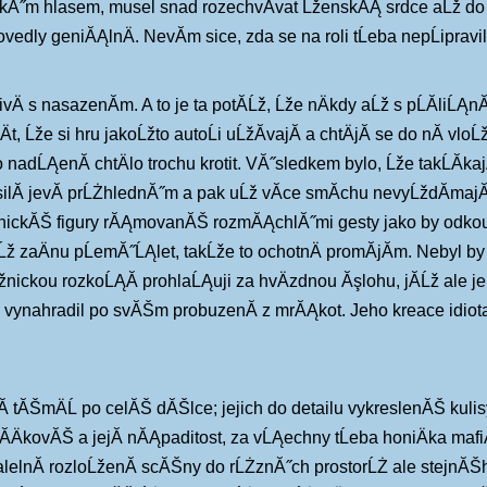
˝m hlasem, musel snad rozechvĂ­vat ĹženskĂĄ srdce aĹž do za
dly geniĂĄlnÄ. NevĂ­m sice, zda se na roli tĹeba nepĹipravi
Ä s nasazenĂ­m. A to je ta potĂ­Ĺž, Ĺže nÄkdy aĹž s pĹĂ­liĹĄn
, Ĺže si hru jakoĹžto autoĹi uĹžĂ­vajĂ­ a chtÄjĂ­ se do nĂ­ vlo
 nadĹĄenĂ­ chtÄlo trochu krotit. VĂ˝sledkem bylo, Ĺže takĹĂ­ka
ilĂ­ jevĂ­ prĹŻhlednĂ˝m a pak uĹž vĂ­ce smĂ­chu nevyĹždĂ­majĂ­
eÄnickĂŠ figury rĂĄmovanĂŠ rozmĂĄchlĂ˝mi gesty jako by odko
Ĺž zaÄnu pĹemĂ˝ĹĄlet, takĹže to ochotnÄ promĂ­jĂ­m. Nebyl by 
ickou rozkoĹĄĂ­ prohlaĹĄuji za hvÄzdnou Ăşlohu, jĂ­Ĺž ale jeĹĄ
si vynahradil po svĂŠm probuzenĂ­ z mrĂĄkot. Jeho kreace idiot
 tĂŠmÄĹ po celĂŠ dĂŠlce; jejich do detailu vykreslenĂŠ kulisy
Ă­ÄkovĂŠ a jejĂ­ nĂĄpaditost, za vĹĄechny tĹeba honiÄka mafi
alelnĂ­ rozloĹženĂ­ scĂŠny do rĹŻznĂ˝ch prostorĹŻ ale stejnĂŠh