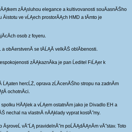
t svĂĄtkem zĂĄsluhou elegance a kultivovanosti souÄasnĂŠho
ou Äistotu ve vĹĄech prostorĂĄch HMD a tĂ­mto je
­cĂ­ch osob z foyeru.
a obÄerstvenĂ­ se tÄĹĄĂ­ velkĂŠ oblĂ­benosti.
espokojenosti zĂĄkaznĂ­ka je pan Ĺeditel FiĹĄer k
­ ĹĄaten hercĹŻ, oprava zĹĂ­cenĂŠho stropu na zadnĂ­m
Ă­ ochotnĂ­ci.
mu spolku HĂĄlek a vĹĄem ostatnĂ­m jako je Divadlo EH a
ĂŠ nechal na vlastnĂ­ nĂĄklady vyprat kostĂ˝my.
 o ĂşroveĹ vĂ˝ĹĄ pravidelnĂ˝m poĹĂĄdĂĄnĂ­m vĂ˝stav. Toto