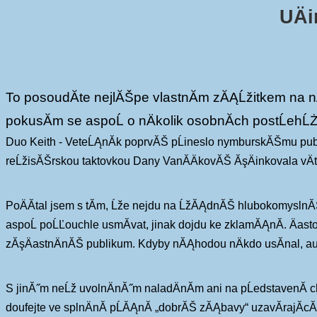
UÄ
To posoudĂ­te nejlĂŠpe vlastnĂ­m zĂĄĹžitkem na nÄ
pokusĂ­m se aspoĹ o nÄkolik osobnĂ­ch postĹehĹ
Duo Keith - VeteĹĄnĂ­k poprvĂŠ pĹineslo nymburskĂŠmu publi
reĹžisĂŠrskou taktovkou Dany VanĂ­ÄkovĂŠ ĂşÄinkovala vÄ
PoÄĂ­tal jsem s tĂ­m, Ĺže nejdu na ĹžĂĄdnĂŠ hlubokomyslnĂ
aspoĹ poĹĽouchle usmĂ­vat, jinak dojdu ke zklamĂĄnĂ­. Äasto 
zĂşÄastnÄnĂŠ publikum. Kdyby nĂĄhodou nÄkdo usĂ­nal, au
S jinĂ˝m neĹž uvolnÄnĂ˝m naladÄnĂ­m ani na pĹedstavenĂ­ c
doufejte ve splnÄnĂ­ pĹĂĄnĂ­ „dobrĂŠ zĂĄbavy“ uzavĂ­rajĂ­cĂ