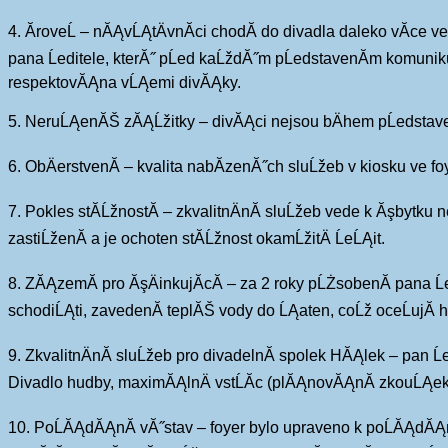
4. ĂroveĹ – nĂĄvĹĄtÄvnĂ­ci chodĂ­ do divadla daleko vĂ­c
pana Ĺeditele, kterĂ˝ pĹed kaĹždĂ˝m pĹedstavenĂ­m komuniku
respektovĂĄna vĹĄemi divĂĄky.
5. NeruĹĄenĂŠ zĂĄĹžitky – divĂĄci nejsou bÄhem pĹedstaven
6. ObÄerstvenĂ­ – kvalita nabĂ­zenĂ˝ch sluĹžeb v kiosku ve fo
7. Pokles stĂ­ĹžnostĂ­ – zkvalitnÄnĂ­ sluĹžeb vede k Ăşbytk
zastiĹženĂ­ a je ochoten stĂ­Ĺžnost okamĹžitÄ ĹeĹĄit.
8. ZĂĄzemĂ­ pro ĂşÄinkujĂ­cĂ­ – za 2 roky pĹŻsobenĂ­ pana
schodiĹĄti, zavedenĂ­ teplĂŠ vody do ĹĄaten, coĹž oceĹujĂ­ 
9. ZkvalitnÄnĂ­ sluĹžeb pro divadelnĂ­ spolek HĂĄlek – pan 
Divadlo hudby, maximĂĄlnÄ vstĹĂ­c (plĂĄnovĂĄnĂ­ zkouĹĄek,
10. PoĹĂĄdĂĄnĂ­ vĂ˝stav – foyer bylo upraveno k poĹĂĄdĂĄn