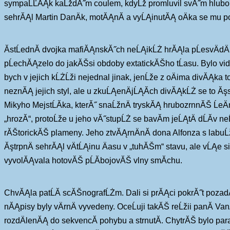
sympaĹĽĂĄk kaĹždĂ˝m coulem, kdyĹž promluvil svĂ˝m hlubokĂ
sehrĂĄl Martin DanÄk, motĂĄnĂ­ a vyĹĄinutĂĄ oÄka se mu pove
ĂstĹednĂ­ dvojka mafiĂĄnskĂ˝ch neĹĄikĹŻ hrĂĄla pĹesvÄdÄiv
pĹechĂĄzelo do jakĂŠsi obdoby extatickĂŠho tĹasu. Bylo vidÄt
bych v jejich kĹŻĹži nejednal jinak, jenĹže z oÄima divĂĄka to
neznĂĄ jejich styl, ale u zkuĹĄenÄjĹĄĂ­ch divĂĄkĹŻ se to Ăşs
Mikyho MejstĹĂ­ka, kterĂ˝ snaĹžnÄ tryskĂĄ hrubozrnnĂŠ Ĺ
„hrozĂ­“, protoĹže u jeho vĂ˝stupĹŻ se bavĂ­m jeĹĄtÄ dĹĂ­v ne
rĂŠtorickĂŠ plameny. Jeho ztvĂĄrnÄnĂ­ dona Alfonza s labuĹžn
ĂştrpnÄ sehrĂĄl vÄtĹĄinu Äasu v „tuhĂŠm“ stavu, ale vĹĄe 
vyvolĂĄvala hotovĂŠ pĹĂ­bojovĂŠ vlny smĂ­chu.
ChvĂĄla patĹĂ­ scĂŠnografĹŻm. Dali si prĂĄci pokrĂ˝t pozadĂ­
nĂĄpisy byly vÄrnÄ vyvedeny. OceĹuji takĂŠ reĹžii panĂ­ Van
rozdÄlenĂĄ do sekvencĂ­ pohybu a strnutĂ­. ChytrĂŠ bylo par