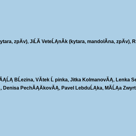
ara, zpÄv), JiĹĂ­ VeteĹĄnĂ­k (kytara, mandolĂ­na, zpÄv),
 TomĂĄĹĄ BĹezina, VĂ­tek Ĺ pinka, Jitka KolmanovĂĄ, Lenk
rtiĹĄ, Denisa PechĂĄÄkovĂĄ, Pavel LebduĹĄka, MĂ­ĹĄa Zwy