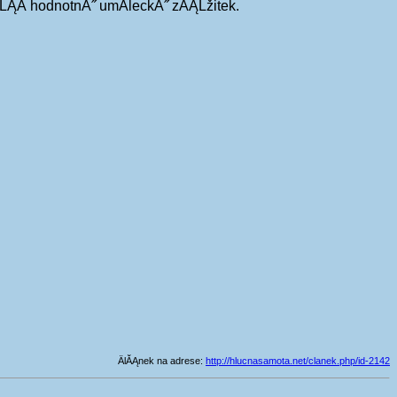
lĹĄĂ­ hodnotnĂ˝ umÄleckĂ˝ zĂĄĹžitek.
ÄlĂĄnek na adrese:
http://hlucnasamota.net/clanek.php/id-2142