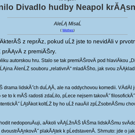
inilo Divadlo hudby Neapol krĂĄs
AleĹĄ MisaĹ
(
Wethes
)
kterĂŠ z reprĂ­z, pokud uĹž jste to nevidÄli v prvo
Ż prĂĄvÄ z premiĂŠry.
ku autorskou hru. Stalo se tak premiĂŠrovÄ pod hlaviÄkou „
tĹĄina ÄlenĹŻ souboru „relativnÄ“ mladĂŠho, jak svou zĂĄkl
Š drama lidskĂ˝ch duĹĄĂ­, ale na oddychovou komedii. VÄdÄl
se to k mĂŠ radosti zdaĹilo, pĹece nejsem takovĂ˝ filosofickĂ˝
tentickĂ˝ ĹĄtÄkot koltĹŻ by ho uĹž nauÄil zpĹŻsobnĂŠmu cho
hodit nedoporuÄuji, aÄkoli vĂĄĹžnĂŠ tĂŠma lidskĂŠmu svÄdom
­ dvoustrĂĄnkovĂ˝ plakĂĄtek k pĹedstavenĂ­. Shrnuto: jde o jak