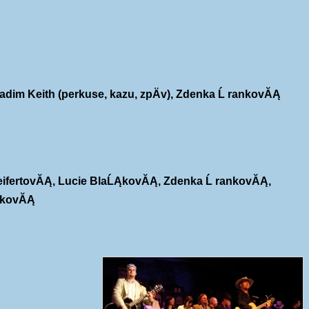
 Radim Keith (perkuse, kazu, zpÄv), Zdenka Ĺ rankovĂĄ
a SeifertovĂĄ, Lucie BlaĹĄkovĂĄ, Zdenka Ĺ rankovĂĄ,
rtkovĂĄ