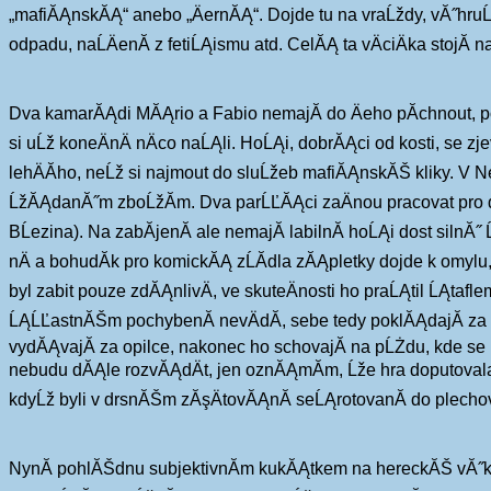
„mafiĂĄnskĂĄ“ anebo „ÄernĂĄ“. Dojde tu na vraĹždy, vĂ˝hruĹž
odpadu, naĹÄenĂ­ z fetiĹĄismu atd. CelĂĄ ta vÄciÄka stojĂ
Dva kamarĂĄdi MĂĄrio a Fabio nemajĂ­ do Äeho pĂ­chnout, pot
si uĹž koneÄnÄ nÄco naĹĄli. HoĹĄi, dobrĂĄci od kosti, se z
lehÄĂ­ho, neĹž si najmout do sluĹžeb mafiĂĄnskĂŠ kliky. V 
ĹžĂĄdanĂ˝m zboĹžĂ­m. Dva parĹĽĂĄci zaÄnou pracovat pro d
BĹezina). Na zabĂ­jenĂ­ ale nemajĂ­ labilnĂ­ hoĹĄi dost silnĂ
nÄ a bohudĂ­k pro komickĂĄ zĹĂ­dla zĂĄpletky dojde k omylu, 
byl zabit pouze zdĂĄnlivÄ, ve skuteÄnosti ho praĹĄtil ĹĄtafle
ĹĄĹĽastnĂŠm pochybenĂ­ nevÄdĂ­, sebe tedy poklĂĄdajĂ­ za vr
vydĂĄvajĂ­ za opilce, nakonec ho schovajĂ­ na pĹŻdu, kde se p
nebudu dĂĄle rozvĂĄdÄt, jen oznĂĄmĂ­m, Ĺže hra doputovala 
kdyĹž byli v drsnĂŠm zĂşÄtovĂĄnĂ­ seĹĄrotovanĂ­ do plechove
NynĂ­ pohlĂŠdnu subjektivnĂ­m kukĂĄtkem na hereckĂŠ vĂ˝kony