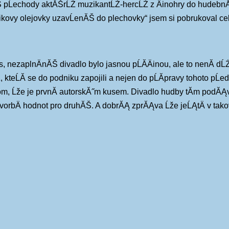
ĂŠ pĹechody aktĂŠrĹŻ muzikantĹŻ-hercĹŻ z Äinohry do hudebnĂ­
erikovy olejovky uzavĹenĂŠ do plechovky“ jsem si pobrukoval c
 nezaplnÄnĂŠ divadlo bylo jasnou pĹĂ­Äinou, ale to nenĂ­ dĹ
teĹĂ­ se do podniku zapojili a nejen do pĹĂ­pravy tohoto pĹe
m, Ĺže je prvnĂ­ autorskĂ˝m kusem. Divadlo hudby tĂ­m podĂĄv
Ĺž tvorbÄ hodnot pro druhĂŠ. A dobrĂĄ zprĂĄva Ĺže jeĹĄtÄ v 