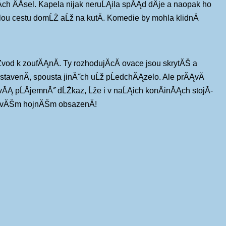
ch ÄĂ­sel. Kapela nijak neruĹĄila spĂĄd dÄje a naopak ho
elou cestu domĹŻ aĹž na kutÄ. Komedie by mohla klidnÄ
Żvod k zoufĂĄnĂ­. Ty rozhodujĂ­cĂ­ ovace jsou skrytĂŠ a
dstavenĂ­, spousta jinĂ˝ch uĹž pĹedchĂĄzelo. Ale prĂĄvÄ
ĂĄ pĹĂ­jemnĂ˝ dĹŻkaz, Ĺže i v naĹĄich konÄinĂĄch stojĂ­
takovĂŠm hojnĂŠm obsazenĂ­!