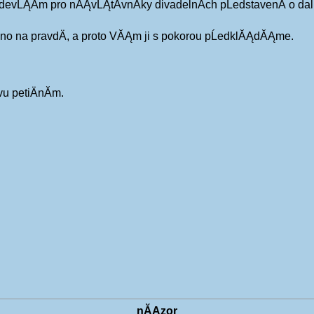
edevĹĄĂ­m pro nĂĄvĹĄtÄvnĂ­ky divadelnĂ­ch pĹedstavenĂ­ o da
eno na pravdÄ, a proto VĂĄm ji s pokorou pĹedklĂĄdĂĄme.
u petiÄnĂ­m.
nĂĄzor