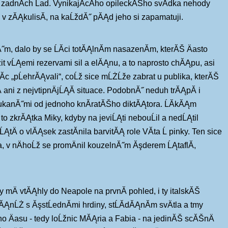
dnĂ­ch Ĺad. VynikajĂ­cĂ­ho opileckĂŠho svÄdka nehody
l v zĂĄkulisĂ­, na kaĹždĂ˝ pĂĄd jeho si zapamatuji.
Ă˝m, dalo by se ĹĂ­ci totĂĄlnĂ­m nasazenĂ­m, kterĂŠ Äasto
Ĺžit vĹĄemi rezervami sil a elĂĄnu, a to naprosto chĂĄpu, asi
jĂ­c „pĹehrĂĄvali“, coĹž sice mĹŻĹže zabrat u publika, kterĂŠ
 ani z nejvtipnÄjĹĄĂ­ situace. PodobnĂ˝ neduh trĂĄpĂ­ i
ukanĂ˝mi od jednoho knĂ­ratĂŠho diktĂĄtora. ĹĂ­kĂĄm
to zkrĂĄtka Miky, kdyby na jeviĹĄti nebouĹil a nedĹĄtil
tÄ o vlĂĄsek zastĂ­nila barvitĂĄ role VĂ­ta Ĺ pinky. Ten sice
a, v nÄhoĹž se promÄnil kouzelnĂ˝m Ăşderem ĹĄtaflĂ­,
 mÄ vtĂĄhly do Neapole na prvnĂ­ pohled, i ty italskĂŠ
ĂĄnĹŻ s ĂşstĹednĂ­mi hrdiny, stĹĂ­dĂĄnĂ­m svÄtla a tmy
o Äasu - tedy loĹžnic MĂĄria a Fabia - na jedinĂŠ scĂŠnÄ