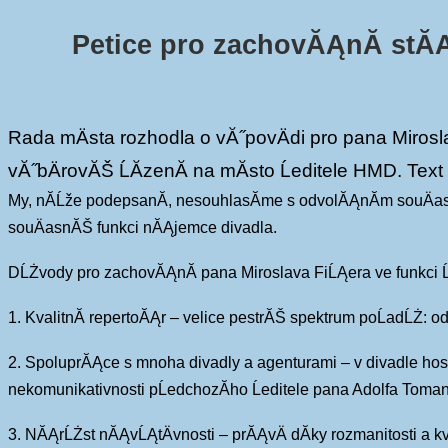
Petice pro zachovĂĄnĂ­ stĂ
Rada mÄsta rozhodla o vĂ˝povÄdi pro pana Mirosl
vĂ˝bÄrovĂŠ ĹĂ­zenĂ­ na mĂ­sto Ĺeditele HMD. T
My, nĂ­Ĺže podepsanĂ­, nesouhlasĂ­me s odvolĂĄnĂ­m souÄasn
souÄasnĂŠ funkci nĂĄjemce divadla.
DĹŻvody pro zachovĂĄnĂ­ pana Miroslava FiĹĄera ve funkci 
1. KvalitnĂ­ repertoĂĄr – velice pestrĂŠ spektrum poĹadĹŻ:
2. SpoluprĂĄce s mnoha divadly a agenturami – v divadle hos
nekomunikativnosti pĹedchozĂ­ho Ĺeditele pana Adolfa Toma
3. NĂĄrĹŻst nĂĄvĹĄtÄvnosti – prĂĄvÄ dĂ­ky rozmanitosti a kv