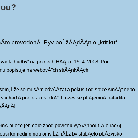
nou?
tnĂ­m provedenĂ­. Byv poĹžĂĄdĂĄn o „kritiku“,
Divadla hudby“ na prknech HĂĄlku 15. 4. 2008. Pod
adnu popisuje na webovĂ˝ch strĂĄnkĂĄch.
 jsem, Ĺže se musĂ­m odvĂĄzat a pokusit od srdce smĂĄt nebo
 suchar! A podle akustickĂ˝ch ozev se pĹĂ­jemnÄ naladilo i
vĂĄnĂ­!
Ă­ pĹece jen dalo zpod povrchu vytĂĄhnout. Ale radÄji
ousi komedii plnou omylĹŻ, jĂ­Ĺž by sluĹĄelo pĹĂ­zvisko