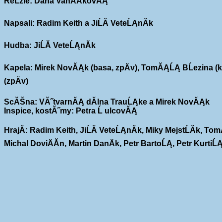
ReĹžie: Dana VanĂ­ÄkovĂĄ
Napsali: Radim Keith a JiĹĂ­ VeteĹĄnĂ­k
Hudba: JiĹĂ­ VeteĹĄnĂ­k
Kapela: Mirek NovĂĄk (basa, zpÄv), TomĂĄĹĄ BĹezina (kyt
(zpÄv)
ScĂŠna: VĂ˝tvarnĂĄ dĂ­lna TrauĹĄke a Mirek NovĂĄk
Inspice, kostĂ˝my: Petra Ĺ ulcovĂĄ
HrajĂ­: Radim Keith, JiĹĂ­ VeteĹĄnĂ­k, Miky MejstĹĂ­k,
Michal DoviÄĂ­n, Martin DanÄk, Petr BartoĹĄ, Petr Ku