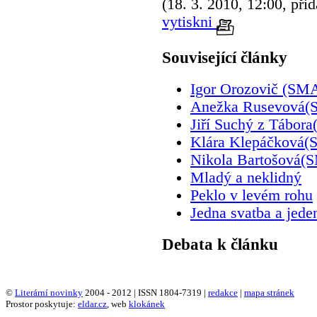
(18. 3. 2010, 12:00, přid
vytiskni
Související články
Igor Orozovič (S
Anežka Rusevová
Jiří Suchý z Táb
Klára Klepáčkov
Nikola Bartošová
Mladý a neklidný
Peklo v levém rohu
Jedna svatba a jede
Debata k článku
©
Literární novinky
2004 - 2012 | ISSN 1804-7319 |
redakce
|
mapa stránek
Prostor poskytuje:
eldar.cz
, web
klokánek