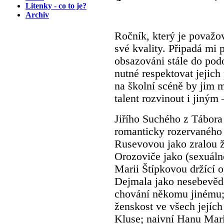
Litenky - co to je?
Archiv
Ročník, který je považov
své kvality. Připadá mi 
obsazováni stále do pod
nutné respektovat jejich
na školní scéně by jim 
talent rozvinout i jiný
Jiřího Suchého z Tábor
romanticky rozervaného
Rusevovou jako zralou 
Orozoviče jako (sexuáln
Marii Štípkovou držící o
Dejmala jako nesebevěd
chování někomu jinému;
ženskost ve všech jejíc
Kluse; naivní Hanu Mar