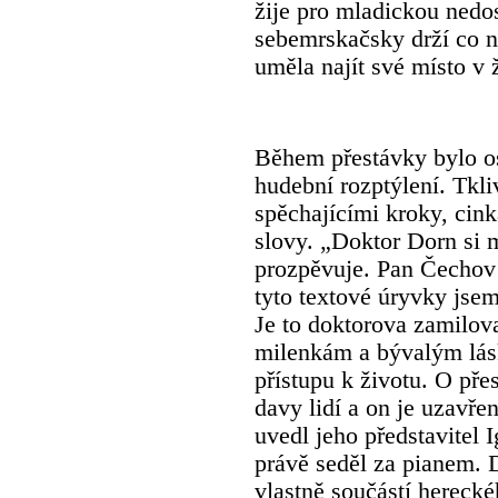
žije pro mladickou nedo
sebemrskačsky drží co ne
uměla najít své místo v 
Během přestávky bylo o
hudební rozptýlení. Tkl
spěchajícími kroky, cink
slovy. „Doktor Dorn si m
prozpěvuje. Pan Čechov 
tyto textové úryvky jsem
Je to doktorova zamilov
milenkám a bývalým lásk
přístupu k životu. O pře
davy lidí a on je uzavře
uvedl jeho představitel 
právě seděl za pianem. 
vlastně součástí hereck