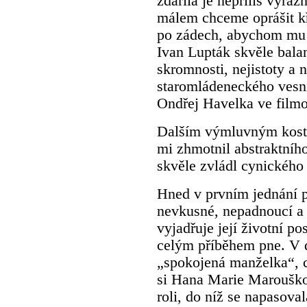
zdařilá je nepříliš výr
málem chceme oprášit kř
po zádech, abychom mu d
Ivan Lupták skvěle balan
skromnosti, nejistoty a 
staromládeneckého vesni
Ondřej Havelka ve filmo
Dalším výmluvným kost
mi zhmotnil abstraktníh
skvěle zvládl cynického
Hned v prvním jednání 
nevkusné, nepadnoucí a v
vyjadřuje její životní po
celým příběhem pne. V d
„spokojená manželka“, co
si Hana Marie Marouškov
roli, do níž se napasova