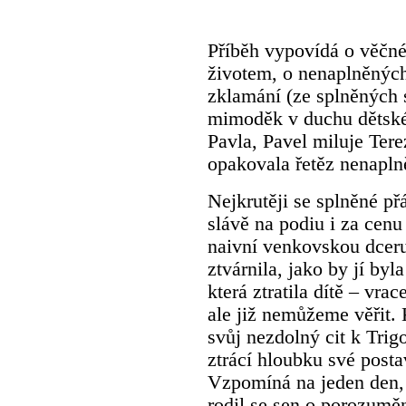
Příběh vypovídá o věčné
životem, o nenaplněných
zklamání (ze splněných 
mimoděk v duchu dětské 
Pavla, Pavel miluje Ter
opakovala řetěz nenapln
Nejkrutěji se splněné př
slávě na podiu i za cen
naivní venkovskou dcer
ztvárnila, jako by jí by
která ztratila dítě – vrac
ale již nemůžeme věřit. 
svůj nezdolný cit k Trig
ztrácí hloubku své posta
Vzpomíná na jeden den, 
rodil se sen o porozuměn