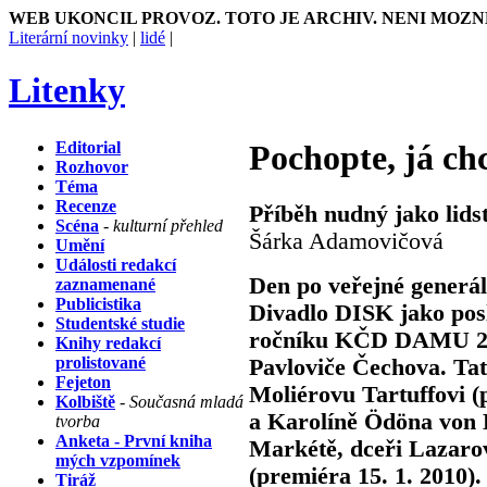
WEB UKONCIL PROVOZ. TOTO JE ARCHIV. NENI MOZN
Literární novinky
|
lidé
|
Litenky
Editorial
Pochopte, já chc
Rozhovor
Téma
Recenze
Příběh nudný jako lids
Scéna
- kulturní přehled
Šárka Adamovičová
Umění
Události redakcí
Den po veřejné generálc
zaznamenané
Publicistika
Divadlo DISK jako posl
Studentské studie
ročníku KČD DAMU 20
Knihy redakcí
prolistované
Pavloviče Čechova. Tato
Fejeton
Moliérovu Tartuffovi (
Kolbiště
- Současná mladá
a Karolíně Ödöna von H
tvorba
Anketa - První kniha
Markétě, dceři Lazaro
mých vzpomínek
(premiéra 15. 1. 2010).
Tiráž