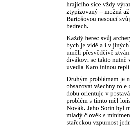
hrajícího sice vždy výra
ztypizovaný – možná až
Bartošovou nesoucí svůj
bedrech.
Každý herec svůj archety
bych je viděla i v jiných
uměli přesvědčivě ztvárn
divákovi se takto nutně
uvedla Karolíninou repl
Druhým problémem je nu
obsazovat všechny role d
dobu orientuje v postavá
problém s tímto měl l
Novák. Jeho Sorin byl mo
mladý člověk s minimem 
stařeckou vzpurnost jed