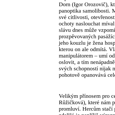
Dorn (Igor Orozovič), kt
panoptika samolibosti.
své citlivosti, otevřeno
ochoty naslouchat míval
slávu dnes může vzpomí
prozpěvovaných pasážích
jeho kouzlu je žena hos
kterou on ale odmítá. V
manipulátorem – umí odh
oslovit, a tím nenápadně
svých schopností nijak 
pohotově opanovává celo
Velikým přínosem pro c
Růžičková), které nám p
promluví. Hercům stačí 