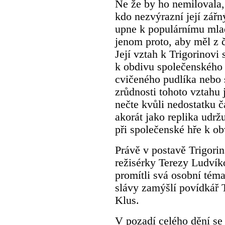
Ne že by ho nemilovala,
kdo nezvýrazní její zář
upne k populárnímu mlad
jenom proto, aby měl z 
Její vztah k Trigorinovi
k obdivu společenského
cvičeného pudlíka nebo
zrůdnosti tohoto vztahu 
nečte kvůli nedostatku č
akorát jako replika udrž
při společenské hře k ob
Právě v postavě Trigorin
režisérky Terezy Ludvík
promítli svá osobní tém
slávy zamýšlí povídkář 
Klus.
V pozadí celého dění se