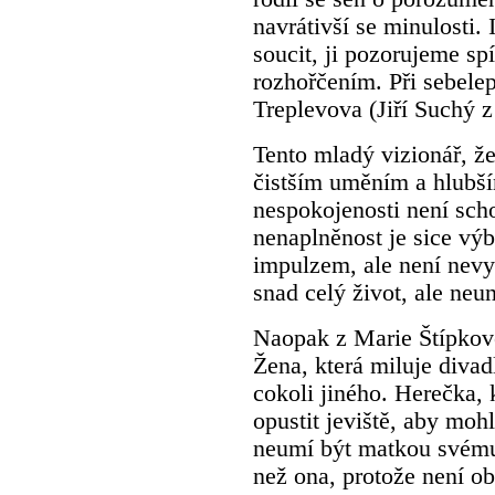
navrátivší se minulosti. 
soucit, ji pozorujeme sp
rozhořčením. Při sebelep
Treplevova (Jiří Suchý z
Tento mladý vizionář, že
čistším uměním a hlubš
nespokojenosti není scho
nenaplněnost je sice vý
impulzem, ale není nevyč
snad celý život, ale neun
Naopak z Marie Štípkov
Žena, která miluje divad
cokoli jiného. Herečka, 
opustit jeviště, aby moh
neumí být matkou svému 
než ona, protože není o