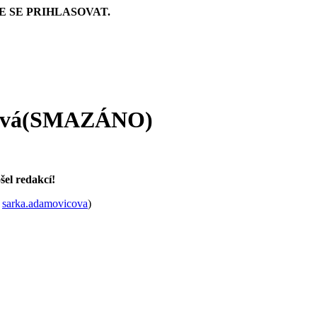
E SE PRIHLASOVAT.
ková(SMAZÁNO)
šel redakcí!
l
sarka.adamovicova
)