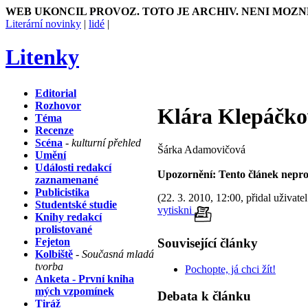
WEB UKONCIL PROVOZ. TOTO JE ARCHIV. NENI MOZN
Literární novinky
|
lidé
|
Litenky
Editorial
Rozhovor
Klára Klepáč
Téma
Recenze
Scéna
- kulturní přehled
Šárka Adamovičová
Umění
Události redakcí
Upozornění: Tento článek nepro
zaznamenané
Publicistika
(22. 3. 2010, 12:00, přidal uživate
Studentské studie
vytiskni
Knihy redakcí
prolistované
Související články
Fejeton
Kolbiště
- Současná mladá
tvorba
Pochopte, já chci žít!
Anketa - První kniha
mých vzpomínek
Debata k článku
Tiráž