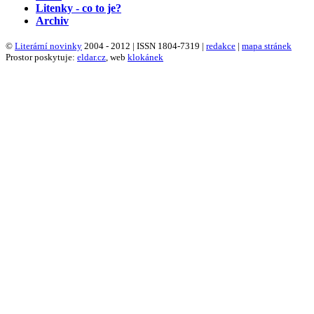
Litenky - co to je?
Archiv
©
Literární novinky
2004 - 2012 | ISSN 1804-7319 |
redakce
|
mapa stránek
Prostor poskytuje:
eldar.cz
, web
klokánek