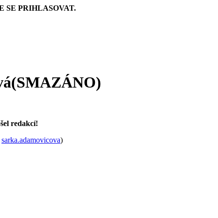
E SE PRIHLASOVAT.
ová(SMAZÁNO)
šel redakcí!
l
sarka.adamovicova
)