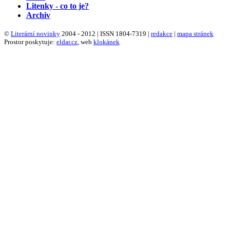
Litenky - co to je?
Archiv
©
Literární novinky
2004 - 2012 | ISSN 1804-7319 |
redakce
|
mapa stránek
Prostor poskytuje:
eldar.cz
, web
klokánek