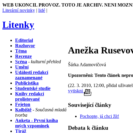
WEB UKONCIL PROVOZ. TOTO JE ARCHIV. NENI MOZN
Literární novinky
|
lidé
|
Litenky
Editorial
Rozhovor
Anežka Rusev
Téma
Recenze
Scéna
- kulturní přehled
Šárka Adamovičová
Umění
Události redakcí
Upozornění: Tento článek nepro
zaznamenané
Publicistika
(22. 3. 2010, 12:00, přidal uživate
Studentské studie
vytiskni
Knihy redakcí
prolistované
Související články
Fejeton
Kolbiště
- Současná mladá
tvorba
Pochopte, já chci žít!
Anketa - První kniha
mých vzpomínek
Debata k článku
Tiráž