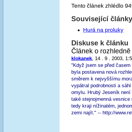
Tento článek zhlédlo 94
Související článk
Hurá na proluky
Diskuse k článku
Článek o rozhledně 
klokanek
, 14 . 9 . 2003, 1:
"Když jsem se před časem 
byla postavena nová rozhle
směrem k nejvyššímu morav
vypátral podrobnosti a sáh
omylu. Hrubý Jeseník není 
také stejnojmenná vesnice
tedy kraji nížinatém, jedno
zemi najít." -- http://www.