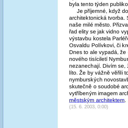
byla tento týden publik
Je příjemné, když do
architektonická tvorba. 
naše milé město. Přizva
řad elity se jak vidno vypl
výstavbu kostela Parlé
Osvaldu Polívkovi, či k
Dnes to ale vypadá, že
nového tisíciletí Nymb
nezanechají. Divím se,
líto. Že by vážně věřili
nymburských novostavbá
skutečně o soudobé arc
vytříbeným imagem arch
městským architektem
.
(15. 6. 2003, 0:00)