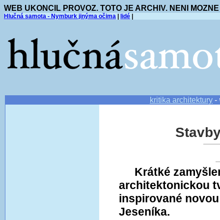
WEB UKONCIL PROVOZ. TOTO JE ARCHIV. NENI MOZNE
Hlučná samota - Nymburk jinýma očima
|
lidé
|
kritika architektury
-
Stavby
Krátké zamyšle
architektonickou 
inspirované novou
Jeseníka.