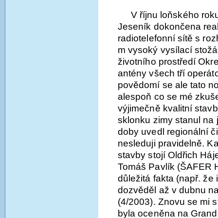
V říjnu loňského ro
Jeseník dokončena real
radiotelefonní sítě s r
m vysoký vysílací stožár
životního prostředí Okr
antény všech tří operát
povědomí se ale tato n
alespoň co se mé zkušen
výjimečně kvalitní stav
sklonku zimy stanul na j
doby uvedl regionální či 
nesleduji pravidelně. 
stavby stojí Oldřich Háj
Tomáš Pavlík (ŠAFER 
důležitá fakta (např. že
dozvěděl až v dubnu na
(4/2003). Znovu se mi s
byla oceněna na Grand P