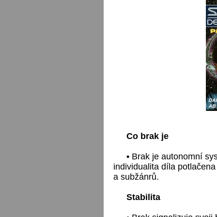
Co brak je
•
Brak je autonomní sys
individualita díla potlačen
a subžánrů.
Stabilita