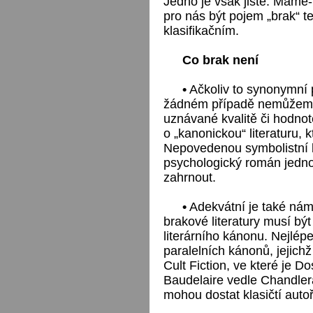
Jedno je však jisté. Máme-l
pro nás být pojem „brak“ t
klasifikačním.
Co brak není
•
Ačkoliv to synonymní p
žádném případě nemůžeme 
uznávané kvalitě či hodnotě
o „kanonickou“ literaturu, k
Nepovedenou symbolistní b
psychologický román jed
zahrnout.
•
Adekvátní je také námi
brakové literatury musí bý
literárního kánonu. Nejlépe 
paralelních kánonů, jejic
Cult Fiction, ve které je D
Baudelaire vedle Chandlera
mohou dostat klasičtí auto