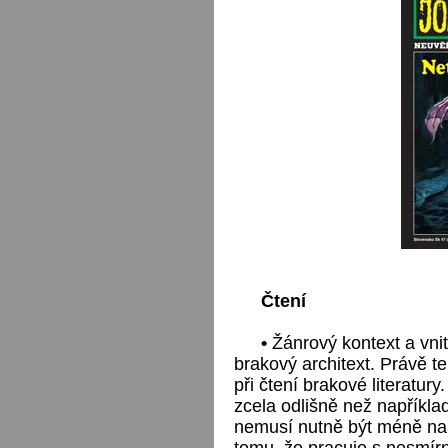
Čtení
•
Žánrový kontext a vnitř
brakový architext. Právě te
při čtení brakové literatury
zcela odlišně než napříkla
nemusí nutně být méně naplň
tomu, že pracuje s nesmír