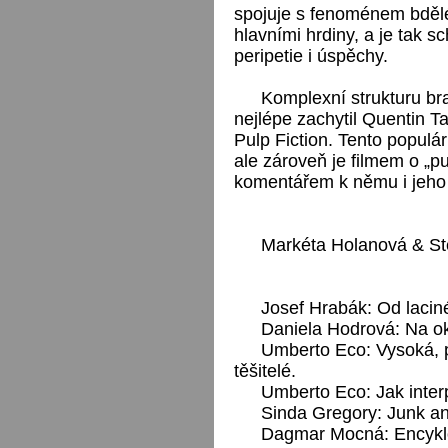
spojuje s fenoménem bdělé
hlavními hrdiny, a je tak s
peripetie i úspěchy.
Komplexní strukturu bra
nejlépe zachytil Quentin T
Pulp Fiction. Tento populárn
ale zároveň je filmem o „pu
komentářem k němu i jeho 
Markéta Holanová & St
Josef Hrabák: Od lacin
Daniela Hodrová: Na ok
Umberto Eco: Vysoká, pr
těšitelé.
Umberto Eco: Jak interp
Sinda Gregory: Junk an
Dagmar Mocná: Encyklop