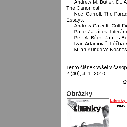
Andrew M. Butler: Do 
The Canonical.
Noel Carroll: The Parad
Essays.
Andrew Calcutt: Cult Fi
Pavel Janáček: Literárn
Petr A. Bílek: James B
Ivan Adamovič: Léčba kra
Milan Kundera: Nesnesit
Tento článek vyšel v časopi
2 (40), 4. 1. 2010.
(2
Obrázky
Litenky 
repro