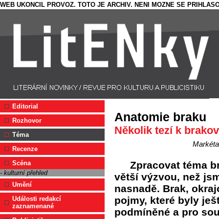
WEB UKONCIL PROVOZ. TOTO JE ARCHIV. NENI MOZNE SE PRIHLASO
Editorial
Anatomie braku
Rozhovor
Několik tezí k brakov
Téma
Markéta
Recenze
Zpracovat téma b
Scéna
- kulturní přehled
větší výzvou, než js
Umění
nasnadě. Brak, okrajo
pojmy, které byly je
Události redakcí
zaznamenané
podmíněné a pro sou