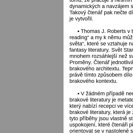
dynamických a navzájem se
Takový čtenář pak nečte dí
je vytvořil.
•
Thomas J. Roberts v t
reading“ a my k němu může
světa“, které se vztahuje n
fantasy literatury. Svět St
mnohem rozsáhlejší než s
Proměny. Čtenář jednotliv
brakového architextu. Tep
právě tímto způsobem dílo 
brakového kontextu.
•
V žádném případě nech
brakové literatury je metat
který nabízí recepci ve víc
brakové literatury, která j
tyto příběhy jsou vlastně 
uspokojení, které čtenáři 
orientovat se v nastolené s