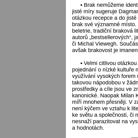
•
Brak nemůžeme identifi
jisté míry sugeruje Dagmar
otázkou recepce a do jisté 
brak své významné místo. 
beletrie, tradiční braková 
autorů „bestsellerových“, 
či Michal Viewegh. Součástí
avšak brakovost je imanent
•
Velmi citlivou otázkou
pojednání o nízké kultuře 
využívání vysokých forem
takovou nápodobou v žádn
prostředky a cíle jsou ve z
kanonické. Naopak Milan K
míří mnohem přesněji. V z
není kýčem ve vztahu k lite
ke světu a společnosti, či 
nesnaží parazitovat na vyso
a hodnotách.