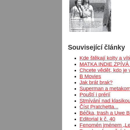
Související články
Kde štěkají kolty a ví
MATKA INDIE ZPÍVÁ
Chcete vědět, kdo je 
B Movies
Jak brát brak?
Superman a metakom
Pouští i prérií
Stmívání nad klasiko
Číst Pratchetta...
Béčka, trash a Uwe B
Editorial k č. 40
Fenomén jménem „Le