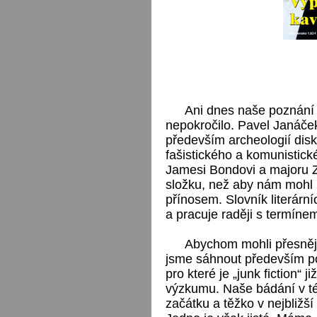
Ani dnes naše poznání 
nepokročilo. Pavel Janáče
především archeologií disk
fašistického a komunistick
Jamesi Bondovi a majoru Z
složku, než aby nám mohl 
přínosem. Slovník literár
a pracuje raději s termínem
Abychom mohli přesněji
jsme sáhnout především po
pro které je „junk fiction“ 
výzkumu. Naše bádání v té
začátku a těžko v nejbližší