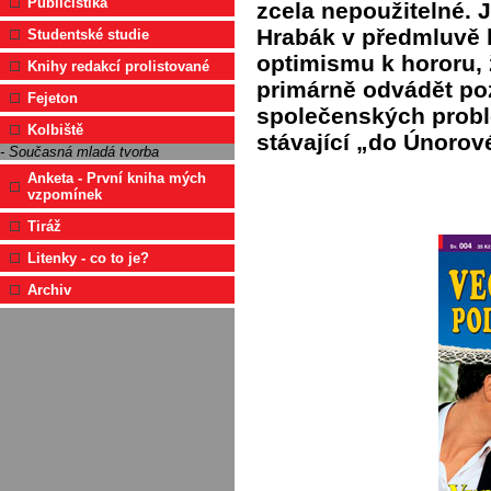
Publicistika
zcela nepoužitelné. 
Hrabák v předmluvě 
Studentské studie
optimismu k hororu, 
Knihy redakcí prolistované
primárně odvádět po
Fejeton
společenských probl
Kolbiště
stávající „do Únorové
- Současná mladá tvorba
Anketa - První kniha mých
vzpomínek
Tiráž
Litenky - co to je?
Archiv