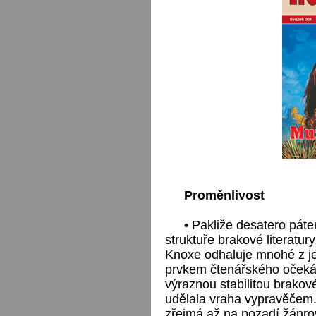
Proměnlivost
•
Pakliže desatero páter
struktuře brakové literatu
Knoxe odhaluje mnohé z je
prvkem čtenářského očekáv
výraznou stabilitou brakové
udělala vraha vypravěčem.
zřejmá až na pozadí žánro