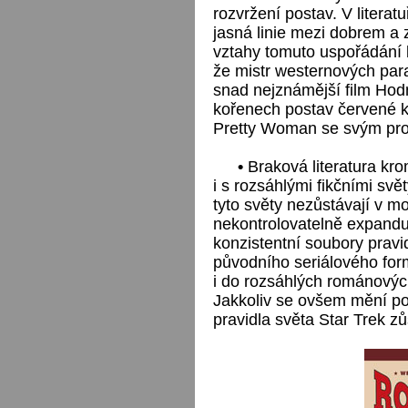
rozvržení postav. V litera
jasná linie mezi dobrem a z
vztahy tomuto uspořádání 
že mistr westernových par
snad nejznámější film Hodn
kořenech postav červené 
Pretty Woman se svým pros
•
Braková literatura kro
i s rozsáhlými fikčními sv
tyto světy nezůstávají v m
nekontrolovatelně expandují
konzistentní soubory pravid
původního seriálového for
i do rozsáhlých románových
Jakkoliv se ovšem mění post
pravidla světa Star Trek z