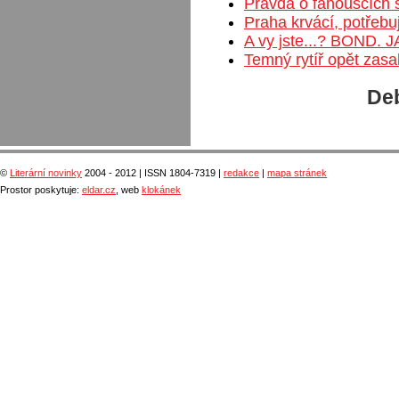
Pravda o fanoušcích sc
Praha krvácí, potřebu
A vy jste...? BOND.
Temný rytíř opět zasa
Deb
©
Literární novinky
2004 - 2012 | ISSN 1804-7319 |
redakce
|
mapa stránek
Prostor poskytuje:
eldar.cz
, web
klokánek