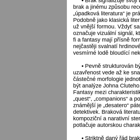
•
Brak signalizuje svoji
brak a jinému způsobu rec
„úpadková literatura“ je 
Podobně jako klasická lite
už vnější formou. Vždyť s
označuje vizuální signál, kt
fi a fantasy mají přísně fo
nejčastěji svalnatí hrdino
vesmírné lodě bloudící 
•
Pevně strukturován bývá
uzavřenost vede až ke sna
částečné morfologie jedno
být analýze Johna Cluteho
Fantasy mezi charakteristi
„quest“, „companions“ a poc
známější je „desatero“ pát
detektivek. Braková literat
kompoziční a narativní ste
potlačuje autorskou charakt
•
Striktně daný řád brako