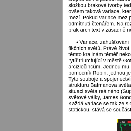
složkou brakové tvorby tedy
ovšem taková variace, kter
mezí. Pokud variace mez př
odmítnutí čtenářem. Na rozdí
brak architext v zásadně n
•
Variace, zahušťování 
fikčních světů. Právě živo
těmto krajinám téměř neko
rytíř triumfující v městě G
arcizločincům. Jednou mu p
pomocník Robin, jednou je
Tyto souboje a spojenectví
strukturu Batmanova světa
situaci světa reálného (Su
světové války, James Bond
Každá variace se tak ze s
statickou, stává se součástí