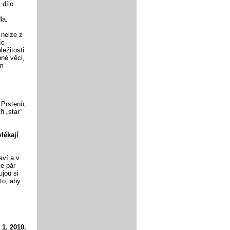
 dílo
la.
 nelze z
íc
ležitosti
bné věci,
em
 Prstenů,
i „star“
lékají
aví a v
je pár
ujou si
to, aby
 1. 2010.