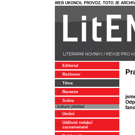
WEB UKONCIL PROVOZ. TOTO JE ARCHIV
Editorial
Pr
Rozhovor
Téma
Recenze
jsme
Scéna
Odpo
- kulturní přehled
fan
Umění
Události redakcí
zaznamenané