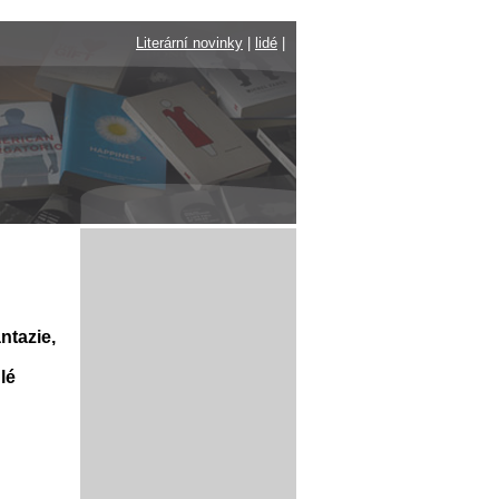
Literární novinky
|
lidé
|
ntazie,
lé