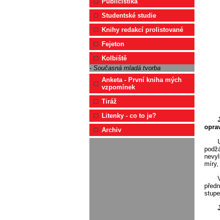
Publicistika
Studentské studie
Knihy redakcí prolistované
Fejeton
Kolbiště
- Současná mladá tvorba
Anketa - První kniha mých
vzpomínek
Tiráž
Litenky - co to je?
opra
Archiv
podžá
nevyl
míry,
předn
stupeň