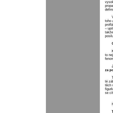
vysok
propa
defin
toho 
profl
– upí
takže
posilu
to ne
fenom
za po
té zá
těch 
figur
se cí