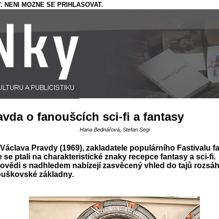
. NENI MOZNE SE PRIHLASOVAT.
avda o fanoušcích sci-fi a fantasy
Hana Bednářová, Stefan Segi
Václava Pravdy (1969), zakladatele populárního Fastivalu fa
 se ptali na charakteristické znaky recepce fantasy a sci-fi.
vědi s nadhledem nabízejí zasvěcený vhled do tajů rozsáh
ouškovské základny.