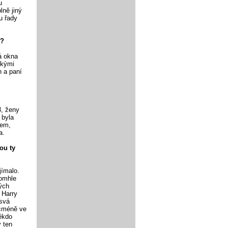
u
lně jiný
u řady
t?
á okna
skými
n a paní
3, ženy
 byla
nem,
a.
sou ty
jímalo.
tomhle
vých
 Harry
 svá
icméně ve
někdo
ý ten