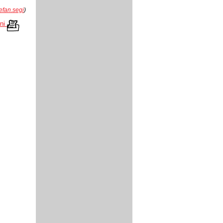
efan.segi
)
kni