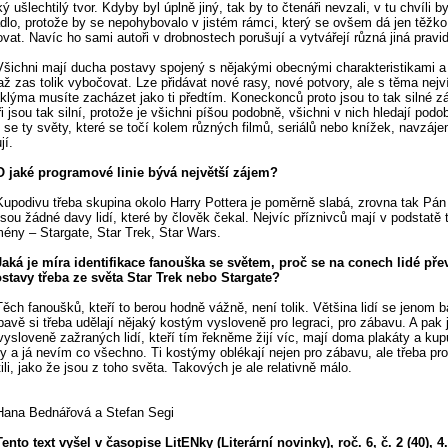
ý ušlechtilý tvor. Kdyby byl úplně jiný, tak by to čtenáři nevzali, v tu chvíli by
dlo, protože by se nepohybovalo v jistém rámci, který se ovšem dá jen těžko
ovat. Navíc ho sami autoři v drobnostech porušují a vytvářejí různá jiná pravid
Všichni mají ducha postavy spojený s nějakými obecnými charakteristikami a
až zas tolik vybočovat. Lze přidávat nové rasy, nové potvory, ale s těma nejv
áklýma musíte zacházet jako ti předtím. Koneckonců proto jsou to tak silné zá
ři jsou tak silní, protože je všichni píšou podobně, všichni v nich hledají podo
 se ty světy, které se točí kolem různých filmů, seriálů nebo knížek, navzáj
jí.
O jaké programové linie bývá největší zájem?
Kupodivu třeba skupina okolo Harry Pottera je poměrně slabá, zrovna tak Pán
jsou žádné davy lidí, které by člověk čekal. Nejvíc příznivců mají v podstatě tř
ény – Stargate, Star Trek, Star Wars.
Jaká je míra identifikace fanouška se světem, proč se na conech lidé přev
stavy třeba ze světa Star Trek nebo Stargate?
Těch fanoušků, kteří to berou hodně vážně, není tolik. Většina lidí se jenom b
bavě si třeba udělají nějaký kostým vysloveně pro legraci, pro zábavu. A pak 
vysloveně zažraných lidí, kteří tím řekněme žijí víc, mají doma plakáty a kup
ky a já nevím co všechno. Ti kostýmy oblékají nejen pro zábavu, ale třeba pro
tili, jako že jsou z toho světa. Takových je ale relativně málo.
Hana Bednářová a Stefan Segi
Tento text vyšel v časopise LitENky (Literární novinky), roč. 6, č. 2 (40), 4.