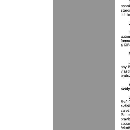
nastá
staro
lidí 
autom
fanou
a 60
aby č
vlast
proto
světy
Světů
světě
zálež
Potte
pravi
spous
řekně