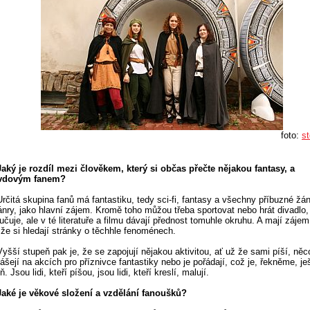
foto:
st
Jaký je rozdíl mezi člověkem, který si občas přečte nějakou fantasy, a
vdovým fanem?
Určitá skupina fanů má fantastiku, tedy sci-fi, fantasy a všechny příbuzné žán
nry, jako hlavní zájem. Kromě toho můžou třeba sportovat nebo hrát divadlo,
učuje, ale v té literatuře a filmu dávají přednost tomuhle okruhu. A mají zájem
 že si hledají stránky o těchhle fenoménech.
Vyšší stupeň pak je, že se zapojují nějakou aktivitou, ať už že sami píší, něco
ášejí na akcích pro příznivce fantastiky nebo je pořádají, což je, řekněme, je
. Jsou lidi, kteří píšou, jsou lidi, kteří kreslí, malují.
Jaké je věkové složení a vzdělání fanoušků?