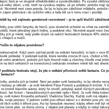
Nejvíc fanů je ve skupině středoškoláků a vysokoškoláků. Po vysoké většino
vá velký útlum, u lidí, kteří na vysokou nejdou, už po střední, protože mají úp
sti. Nicméně není zase pravda, že by to byla jen záležitost mládeže, protože 
ten zájem přetrvává i do vyššího věku a řada lidí se k tomu vrací i později.
Ještě by mě zajímalo genderové rozvrstvení – je to spíš klučičí záležitos
Holky jsou větší fanynky do herců, jsou skutečně ochotné se vrhat na zatměl
obilů, které převážejí jejich hrdiny, a podobné věci. Nicméně aspoň mezi če
šky jich je méně, tedy podle účasti na našich festivalech fantazie 40% sleče
% chlapců a mužů.
Prošlo to nějakou proměnou?
Jednoznačně. Když jsem začínal jezdit na setkání fanoušků, to bylo v roce 9
lověk pohledal. V podstatě každá, která neměla zrovna tři ruce, chobot a hrb,
ně velmi atraktivní, protože jich bylo hrozně málo a všechny člověk znal jmé
že na těch setkáních se koneckonců setkávalo mnohem méně lidí než dnesk
V podtitulu festivalu stojí, že jde o setkání příznivců světů fantazie. Co j
 fantazie?
Světy, protože jich je hodně. Není jen jeden svět fantastiky, to by nikoho neza
 fantasy je několik – je svět řekněme Pána Prstenů a podobných knížek. V 
 se kromě hlavního autora, který ho stvořil, pohybují autoři různých povídko
itostí, fan fiction – fanouškovských povídek nebo i filmů. Je svět třeba kolem
ra, svět kolem Krvavého pohraničí Vladimíra Šlechty. Každý svět má nějaká
dla, svoje postavy. V jednom světě jsou elfové takoví a v druhém jsou jiní, n
tě těch světů ti elfové jsou. Asi by fanoušek neunesl, kdyby elfem měl být 
me černé pleti, se třema očima, z nějaké jiné planety a kdyby to nebyl takov