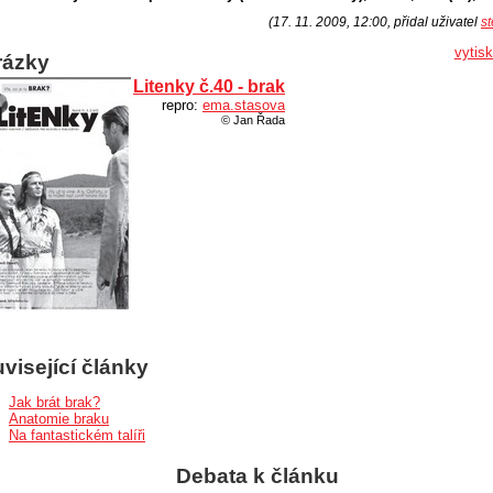
(17. 11. 2009, 12:00, přidal uživatel
st
vytis
rázky
Litenky č.40 - brak
repro:
ema.stasova
© Jan Řada
visející články
Jak brát brak?
Anatomie braku
Na fantastickém talíři
Debata k článku