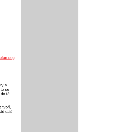
efan.segi
ry a
 to se
 do té
 tvoří,
ště další