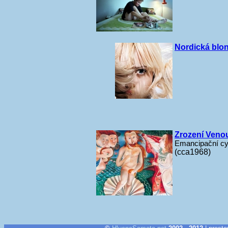
Nordická blo
Zrození Veno
Emancipační cy
(cca1968)