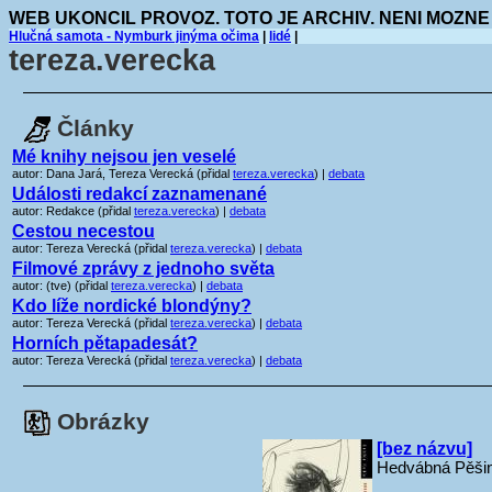
WEB UKONCIL PROVOZ. TOTO JE ARCHIV. NENI MOZNE
Hlučná samota - Nymburk jinýma očima
|
lidé
|
tereza.verecka
Články
Mé knihy nejsou jen veselé
autor: Dana Jará, Tereza Verecká (přidal
tereza.verecka
) |
debata
Události redakcí zaznamenané
autor: Redakce (přidal
tereza.verecka
) |
debata
Cestou necestou
autor: Tereza Verecká (přidal
tereza.verecka
) |
debata
Filmové zprávy z jednoho světa
autor: (tve) (přidal
tereza.verecka
) |
debata
Kdo líže nordické blondýny?
autor: Tereza Verecká (přidal
tereza.verecka
) |
debata
Horních pětapadesát?
autor: Tereza Verecká (přidal
tereza.verecka
) |
debata
Obrázky
[bez názvu]
Hedvábná Pěšin