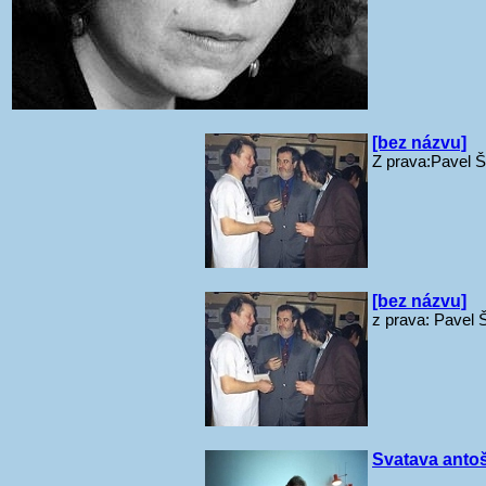
[bez názvu]
Z prava:Pavel Š
[bez názvu]
z prava: Pavel 
Svatava anto