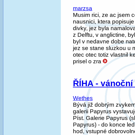
marzsa
Musim rici, ze ac jsem c
nausnici, ktera popisuje 
divky, jez byla namal
z Delftu, v anglictine, b
byl v nedavne dobe nato
jez se stane sluzkou u 
otec otec totiz vlastnil 
prisel o zra
ŘÍHA - vánočn
Wethes
Bývá již dobrým zvykem
galerii Papyrus vystavu
Píst. Galerie Papyrus (s
Papyrus) - do konce led
hod, vstupné dobrovoln