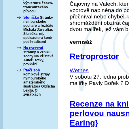
Čajovny na Valech, kter
výtvarnice česko-
francouzského
vzorově naplněna do pos
původu
přečníval nebo chyběl. U
Sluníčko
Stránky
nymburského
shromáždění obzírat ča
sochaře a řezbáře
dvou malířek, jež vám 
Michala Járy alias
Sluníčka, mj.
spoluautora koně
vernisáž
pod hradbami
Na rozcestí
stránky o vzniku
Retroprostor
sochy Na Přístavě.
Autoři, fotky,
povídání
Wethes
Ptačí zob
komixové stripy
V sobotu 27. ledna pro
nymburského
malířky Pavly Bořek ? 
amatérského
ilustrátora Oldřicha
Leidla. O
zvířátkách
Recenze na kni
perlovou nausni
Earing}