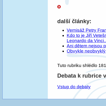
další články:
Vernisáž Petry Fra
Kdo to je Jiří Vet
Leonardo da Vinci..
Ani dětem nejsou p
Obvykle neobvyklý 
Tuto rubriku shlédlo 181
Debata k rubrice 
Vstup do debaty