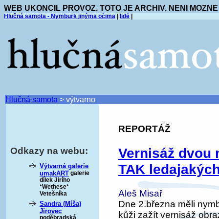
WEB UKONCIL PROVOZ. TOTO JE ARCHIV. NENI MOZNE
Hlučná samota - Nymburk jinýma očima
|
lidé
|
Hlučná samota
>
výtvarno
REPORTÁŽ
Vernisáž dvou 
Odkazy na webu:
TAK ledajakých
Výtvarná galerie
umakART
galerie
dílek Jirího
*Wethese*
Aleš Misař
Vetešníka
Dne 2.března měli nymb
Sandra (Míša)
Jírovec
kůži zažít vernisáž obra
poděbradská