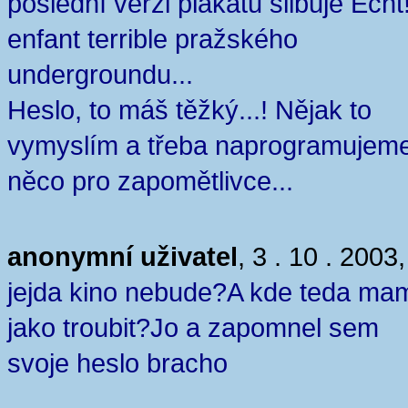
poslední verzi plakátu slibuje Echt!
enfant terrible pražského
undergroundu...
Heslo, to máš těžký...! Nějak to
vymyslím a třeba naprogramujeme
něco pro zapomětlivce...
anonymní uživatel
, 3 . 10 . 2003
jejda kino nebude?A kde teda ma
jako troubit?Jo a zapomnel sem
svoje heslo bracho