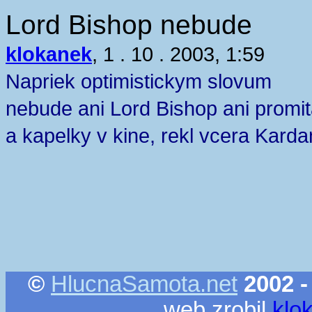
Lord Bishop nebude
klokanek
, 1 . 10 . 2003, 1:59
Napriek optimistickym slovum
nebude ani Lord Bishop ani promit
a kapelky v kine, rekl vcera Karda
©
HlucnaSamota.net
2002 -
web zrobil
klo