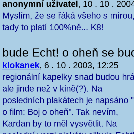
anonymní uživatel
, 10 . 10 . 200
Myslím, že se řáká všeho s mírou
tady to platí 100%ně... K8!
bude Echt! o oheň se bu
klokanek
, 6 . 10 . 2003, 12:25
regionální kapelky snad budou hrá
ale jinde než v kině(?). Na
posledních plakátech je napsáno "
o film: Boj o oheň". Tak nevím,
Kardan by to měl vysvětlit. Na