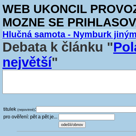
WEB UKONCIL PROVOZ.
MOZNE SE PRIHLASOV
Hlučná samota - Nymburk jiný
Debata k článku "
Pol
největší
"
titulek
:
(nepovinné)
pro ověření: pět a pět je...