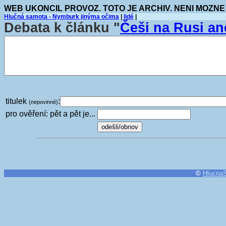
WEB UKONCIL PROVOZ. TOTO JE ARCHIV. NENI MOZNE
Hlučná samota - Nymburk jinýma očima
|
lidé
|
Debata k článku "
Češi na Rusi an
titulek
:
(nepovinné)
pro ověření: pět a pět je...
©
Hlucna