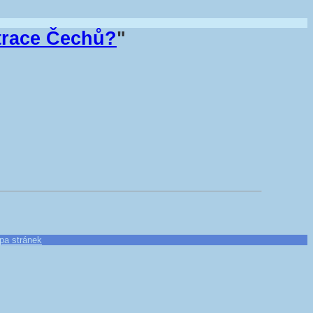
ntrace Čechů?
"
pa stránek