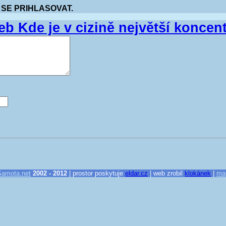
 SE PRIHLASOVAT.
eb Kde je v cizině největší konce
Samota.net
2002 - 2012
| prostor poskytuje
eldar.cz
| web zrobil
klokánek
|
ma