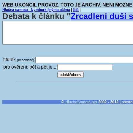
WEB UKONCIL PROVOZ. TOTO JE ARCHIV. NENI MOZNE
Hlučná samota - Nymburk jinýma očima
|
lidé
|
Debata k článku "
Zrcadlení duší s
titulek
:
(nepovinné)
pro ověření: pět a pět je...
©
HlucnaSamota.net
2002 - 2012
| prosto