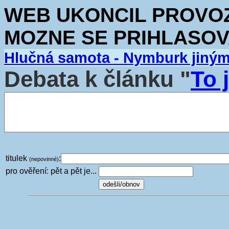
WEB UKONCIL PROVOZ.
MOZNE SE PRIHLASOV
Hlučná samota - Nymburk jiný
Debata k článku "
To 
titulek
:
(nepovinné)
pro ověření: pět a pět je...