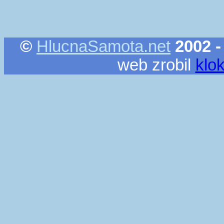
©
HlucnaSamota.net
2002 -
web zrobil
klo