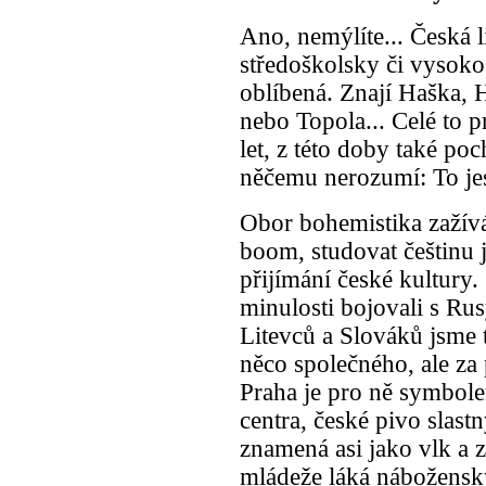
Ano, nemýlíte... Česká l
středoškolsky či vysok
oblíbená. Znají Haška, 
nebo Topola... Celé to p
let, z této doby také po
něčemu nerozumí: To jes
Obor bohemistika zažívá
boom, studovat češtinu j
přijímání české kultury.
minulosti bojovali s Ru
Litevců a Slováků jsme t
něco společného, ale z
Praha je pro ně symbol
centra, české pivo slas
znamená asi jako vlk a z
mládeže láká nábožensk