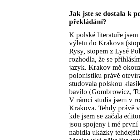
Jak jste se dostala k p
překládání?
K polské literatuře jsem
výletu do Krakova (sto
Rysy, stopem z Lysé Po
rozhodla, že se přihlás
jazyk. Krakov mě okouzli
polonistiku právě otevíra
studovala polskou klasik
bavilo (Gombrowicz, Tok
V rámci studia jsem v ro
Krakova. Tehdy právě vzn
kde jsem se začala editor
jsou spojeny i mé první 
nabídla ukázky tehdejš