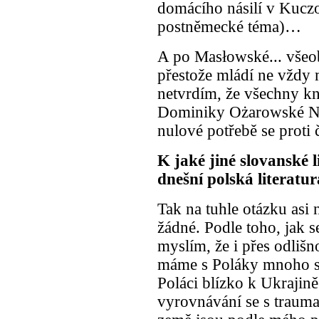
domácího násilí v Kuczo
postněmecké téma)…
A po Masłowské... všeob
přestože mládí ne vždy 
netvrdím, že všechny kn
Dominiky Ożarowské Ne
nulové potřebě se proti 
K jaké jiné slovanské 
dnešní polská literatur
Tak na tuhle otázku asi
žádné. Podle toho, jak s
myslím, že i přes odliš
máme s Poláky mnoho sp
Poláci blízko k Ukrajin
vyrovnávání se s trauma