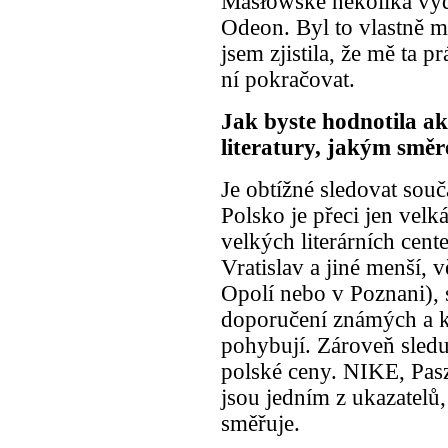
Masłowské několika vyd
Odeon. Byl to vlastně m
jsem zjistila, že mě ta p
ní pokračovat.
Jak byste hodnotila ak
literatury, jakým směr
Je obtížné sledovat sou
Polsko je přeci jen velk
velkých literárních cent
Vratislav a jiné menší, 
Opolí nebo v Poznani),
doporučení známých a ka
pohybují. Zároveň sledu
polské ceny. NIKE, Pasz
jsou jedním z ukazatelů,
směřuje.