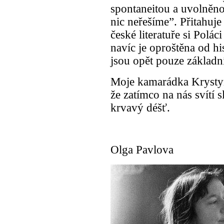
spontaneitou a uvolněno
nic neřešíme”. Přitahuje
české literatuře si Polá
navíc je oproštěna od hi
jsou opět pouze základní
Moje kamarádka Krystyna 
že zatímco na nás svítí 
krvavý déšť.
Olga Pavlova