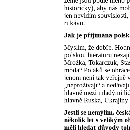
země jsou podle mého př
historicky), aby nás mo
jen nevidím souvislosti,
rukávu.
Jak je přijímána polsk
Myslím, že dobře. Hodn
polskou literaturu neza
Mrożka, Tokarczuk, Sta
móda“ Poláků se obrácen
jenom není tak veřejně v
„neprožívají“ a nedávaj
hlavně mezi mladými lid
hlavně Ruska, Ukrajiny 
Jestli se nemýlím, česk
několik let s velikým 
měli hledat důvody to