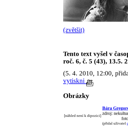
(zvětšit)
Tento text vyšel v čas
roč. 6, č. 5 (43), 13.5. 
(5. 4. 2010, 12:00, přid
vytiskni
Obrázky
Bára Gregor
zdroj: nekultu
[náhled není k dipozici]
fot
(přidal uživatel