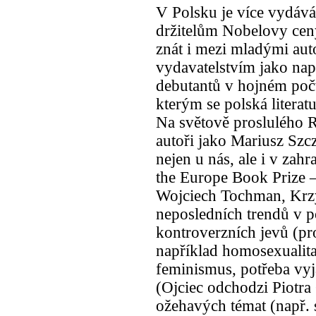
V Polsku je více vydáván
držitelům Nobelovy ceny
znát i mezi mladými au
vydavatelstvím jako např
debutantů v hojném poč
kterým se polská literatur
Na světově proslulého 
autoři jako Mariusz Szc
nejen u nás, ale i v zahr
the Europe Book Prize –
Wojciech Tochman, Krzy
neposledních trendů v po
kontroverzních jevů (pro
například homosexuali
feminismus, potřeba vyj
(Ojciec odchodzi Piotra
ožehavých témat (např. 