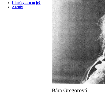
Litenky - co to je?
Archiv
Bára Gregorová