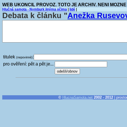
WEB UKONCIL PROVOZ. TOTO JE ARCHIV. NENI MOZNE
Hlučná samota - Nymburk jinýma očima
|
lidé
|
Debata k článku "
Anežka Rusev
titulek
:
(nepovinné)
pro ověření: pět a pět je...
©
HlucnaSamota.net
2002 - 2012
| prosto