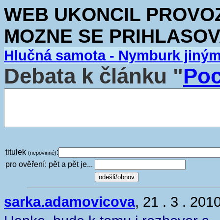
WEB UKONCIL PROVOZ.
MOZNE SE PRIHLASOV
Hlučná samota - Nymburk jiný
Debata k článku "
Poc
titulek
:
(nepovinné)
pro ověření: pět a pět je...
sarka.adamovicova
, 21 . 3 . 201