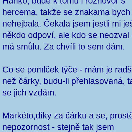
Hanko, bude k tomu i rozhovor s
hercema, takže se znakama bych
nehejbala. Čekala jsem jestli mi je
někdo odpoví, ale kdo se neozval 
má smůlu. Za chvíli to sem dám.
Co se pomlček týče - mám je radš
než čárky, budu-li přehlasovaná, t
se jich vzdám.
Markéto,díky za čárku a se, prost
nepozornost - stejně tak jsem