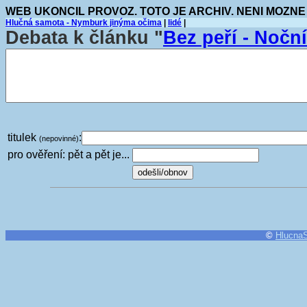
WEB UKONCIL PROVOZ. TOTO JE ARCHIV. NENI MOZNE
Hlučná samota - Nymburk jinýma očima
|
lidé
|
Debata k článku "
Bez peří - Noční
titulek
:
(nepovinné)
pro ověření: pět a pět je...
©
Hlucna