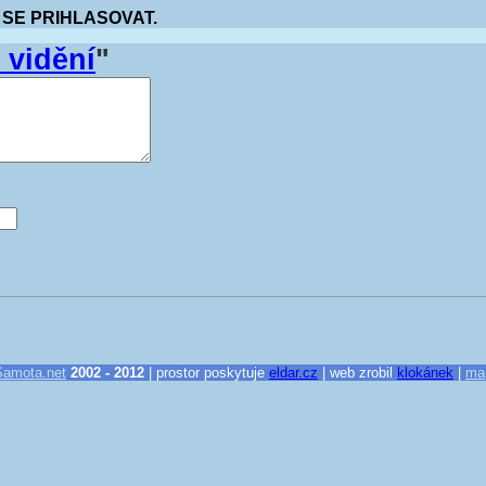
 SE PRIHLASOVAT.
 vidění
"
Samota.net
2002 - 2012
| prostor poskytuje
eldar.cz
| web zrobil
klokánek
|
ma