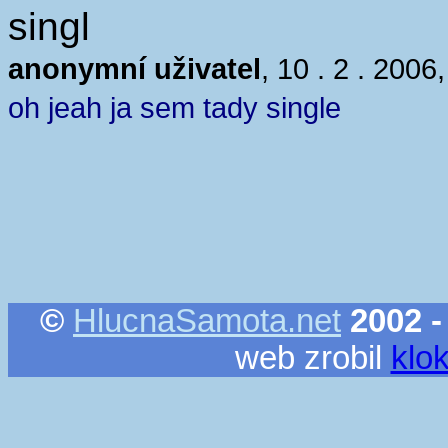
singl
anonymní uživatel
, 10 . 2 . 2006
oh jeah ja sem tady single
©
HlucnaSamota.net
2002 -
web zrobil
klo