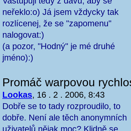
Vastupuji tedy z davu, aby se
neřeklo:o) Já jsem vždycky tak
rozlícenej, že se "zapomenu"
nalogovat:)
(a pozor, "Hodný" je mé druhé
jméno):)
Promáč warpovou rychlos
Lookas
, 16 . 2 . 2006, 8:43
Dobře se to tady rozproudilo, to
dobře. Není ale těch anonymních
uživatelů nějak moc? Klidně se