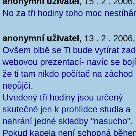
anonymní uživatel
, 15 . 2 . 2006
No za tři hodiny toho moc nestíh
anonymní uživatel
, 13 . 2 . 2006
Ovšem blbě se Ti bude vytírat za
webovou prezentací- navíc se boj
že ti tam nikdo počítač na záchod
nepůjčí.
Uvedený tři hodiny jsou určený
skutečně jen k prohlídce studia a
nahrání jedné skladby "nasucho".
Pokud kapela není schopná běhe