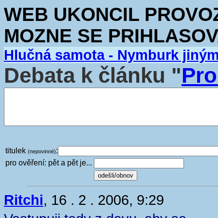
WEB UKONCIL PROVOZ.
MOZNE SE PRIHLASOV
Hlučná samota - Nymburk jiný
Debata k článku "
Pro
titulek
:
(nepovinné)
pro ověření: pět a pět je...
Ritchi
, 16 . 2 . 2006, 9:29