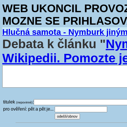
WEB UKONCIL PROVOZ.
MOZNE SE PRIHLASOV
Hlučná samota - Nymburk jiný
Debata k článku "
Nym
Wikipedii. Pomozte je
titulek
:
(nepovinné)
pro ověření: pět a pět je...