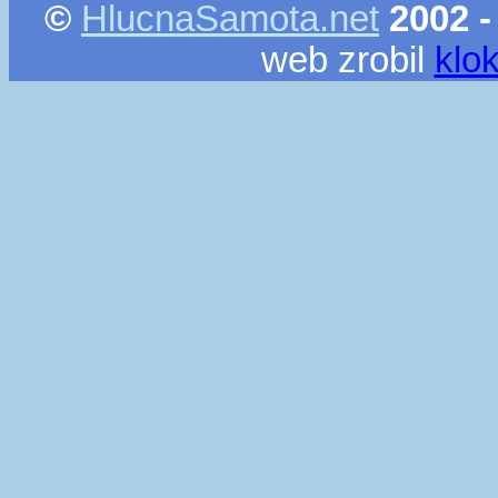
©
HlucnaSamota.net
2002 -
web zrobil
klo