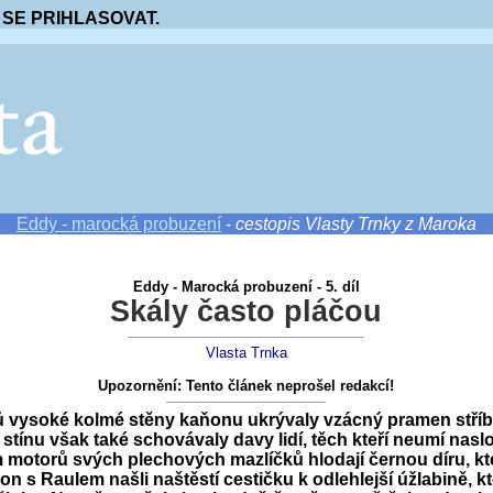
 SE PRIHLASOVAT.
Eddy - marocká probuzení
-
cestopis Vlasty Trnky z Maroka
Eddy - Marocká probuzení - 5. díl
Skály často pláčou
Vlasta Trnka
Upozornění: Tento článek neprošel redakcí!
ů vysoké kolmé stěny kaňonu ukrývaly vzácný pramen stříbři
ínu však také schovávaly davy lidí, těch kteří neumí naslo
 motorů svých plechových mazlíčků hlodají černou díru, kt
on s Raulem našli naštěstí cestičku k odlehlejší úžlabině, k