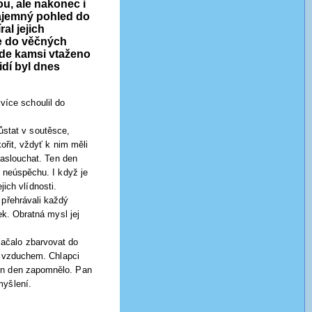
u, ale nakonec i
tajemný pohled do
al jejich
se do věčných
bude kamsi vtaženo
dí byl dnes
více schoulil do
ůstat v soutěsce,
ořit, vždyť k nim měli
naslouchat. Ten den
i neúspěchu. I když je
jich vlídnosti.
 přehrávali každý
ek. Obratná mysl jej
 začalo zbarvovat do
la vzduchem. Chlapci
ten den zapomnělo. Pan
myšlení.