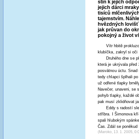
stín k jejich odp
jejich dárci mrak
tisíců mlčenlivýc
tajemstvím. Náhle
hvězdných lovišť.
jak průvan do ok
pokojný a život v
Vítr hbitě prokluz
klubíčka, zakryl si o
Druhého dne se přá
která je ukrývala před
posvátnou úctu. Snad c
tedy chlapci šplhali p
už odřené tlapky brněly,
Navečer, unaveni, se s
pohyb tlapky, každé ob
pak musí zklidňovat j
Eddy s radostí sle
stříbra. I Šimonova kř
spali hlubokým spánke
Čas. Zdál se poněkud 
(Maroko, 13. 1. 2005, 0:0