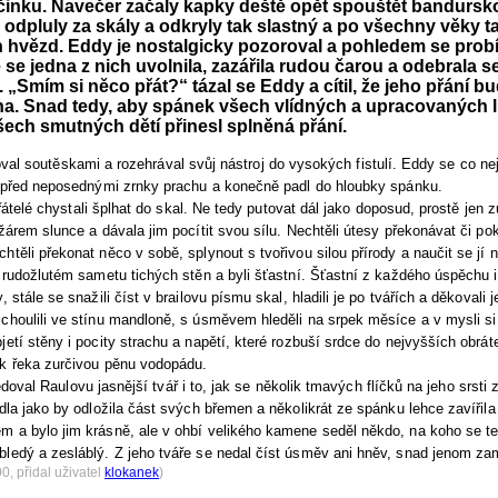
očinku. Navečer začaly kapky deště opět spouštět bandursko
y odpluly za skály a odkryly tak slastný a po všechny věky 
h hvězd. Eddy je nostalgicky pozoroval a pohledem se probír
 se jedna z nich uvolnila, zazářila rudou čarou a odebrala 
 „Smím si něco přát?“ tázal se Eddy a cítil, že jeho přání 
na. Snad tedy, aby spánek všech vlídných a upracovaných li
šech smutných dětí přinesl splněná přání.
oval soutěskami a rozehrával svůj nástroj do vysokých fistulí. Eddy se co nej
či před neposednými zrnky prachu a konečně padl do hloubky spánku.
telé chystali šplhat do skal. Ne tedy putovat dál jako doposud, prostě jen z
 žárem slunce a dávala jim pocítit svou sílu. Nechtěli útesy překonávat či pok
htěli překonat něco v sobě, splynout s tvořivou silou přírody a naučit se jí 
o rudožlutém sametu tichých stěn a byli šťastní. Šťastní z každého úspěchu 
 stále se snažili číst v brailovu písmu skal, hladili je po tvářích a děkovali je
choulili ve stínu mandloně, s úsměvem hleděli na srpek měsíce a v mysli si
jetí stěny i pocity strachu a napětí, které rozbuší srdce do nejvyšších obrát
ak řeka zurčivou pěnu vodopádu.
doval Raulovu jasnější tvář i to, jak se několik tmavých flíčků na jeho srsti
ídla jako by odložila část svých břemen a několikrát ze spánku lehce zavíři
m a bylo jim krásně, ale v ohbí velikého kamene seděl někdo, na koho se 
bledý a zesláblý. Z jeho tváře se nedal číst úsměv ani hněv, snad jenom za
0, přidal uživatel
klokanek
)