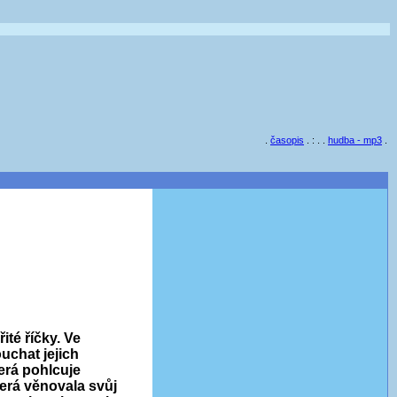
.
časopis
. : . .
hudba - mp3
.
té říčky. Ve
uchat jejich
erá pohlcuje
terá věnovala svůj