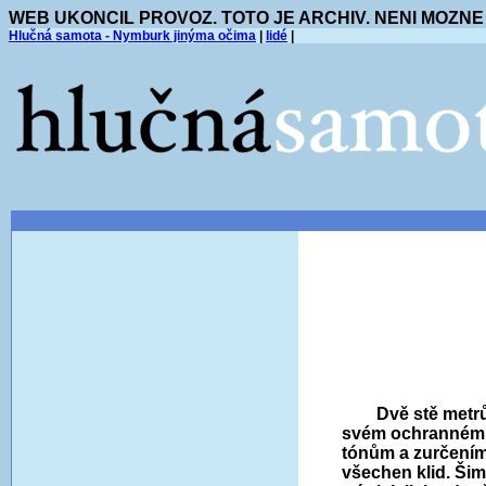
WEB UKONCIL PROVOZ. TOTO JE ARCHIV. NENI MOZNE
Hlučná samota - Nymburk jinýma očima
|
lidé
|
Dvě stě metr
svém ochranném st
tónům a zurčením
všechen klid. Šim