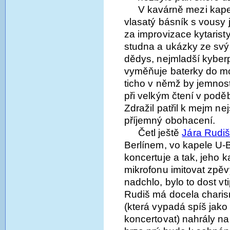
V kavárně mezi kape
vlasatý básník s vousy j
za improvizace kytaristy
studna a ukázky ze svý
dědys, nejmladší kyber
vyměňuje baterky do mo
ticho v němž by jemnos
při velkým čtení v pod
Zdražil patřil k mejm ne
příjemný obohacení.
Četl ještě
Jára Rudi
Berlínem, vo kapele U-B
koncertuje a tak, jeho
mikrofonu imitovat zpě
nadchlo, bylo to dost vt
Rudiš má docela charis
(která vypadá spíš jako 
koncertovat) nahrály n