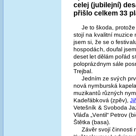
celej (jubilejní) de
přišlo celkem 33 pl
Je to škoda, protože
stojí na kvalitní muzice
jsem si, že se o festival
hospodách, doufal jsem, 
deset let dělám pořád st
poloprázdnym sále posm
Trejbal.
Jedním ze svých prv
nová nymburská kapela
muzikantů různých nym
Kadeřábková (zpěv),
Ji
Vetešník & Svoboda Jaz
Vláďa „Ventil“ Petrov (bi
Štětka (basa).
Závěr svojí činnosti