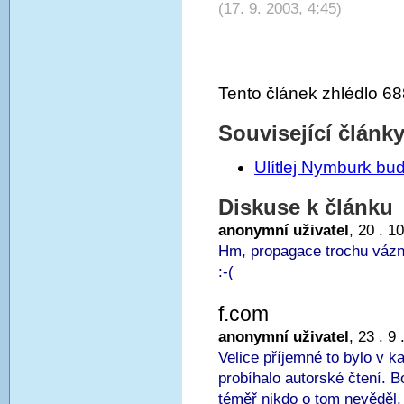
(17. 9. 2003, 4:45)
Tento článek zhlédlo 68
Související článk
Ulítlej Nymburk b
Diskuse k článku
anonymní uživatel
, 20 . 1
Hm, propagace trochu vázne,
:-(
f.com
anonymní uživatel
, 23 . 9
Velice příjemné to bylo v k
probíhalo autorské čtení. 
téměř nikdo o tom nevěděl.