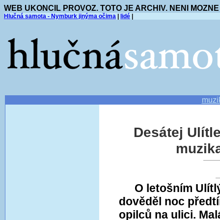
WEB UKONCIL PROVOZ. TOTO JE ARCHIV. NENI MOZNE
Hlučná samota - Nymburk jinýma očima
|
lidé
|
muzi
Desátej Ulítl
muzika,
O letošním Ulí
dověděl noc předt
opilců na ulici. M