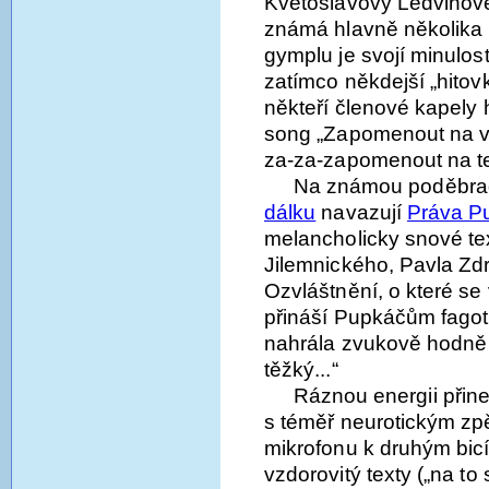
Květoslavovy Ledvinov
známá hlavně několika
gymplu je svojí minulos
zatímco někdejší „hitov
někteří členové kapely 
song „Zapomenout na vš
za-za-zapomenout na t
Na známou poděbr
dálku
navazují
Práva P
melancholicky snové te
Jilemnického, Pavla Zdr
Ozvláštnění, o které se 
přináší Pupkáčům fagot
nahrála zvukově hodně 
těžký...“
Ráznou energii přine
s téměř neurotickým zp
mikrofonu k druhým bic
vzdorovitý texty („na t