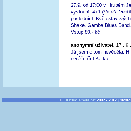
27.9. od 17:00 v Hrubém J
vystoupí: 4+1 (Veteš, Venti
posledních Květoslavových 
Shake, Gamba Blues Band, 
Vstup 80,- kč
anonymní uživatel
, 17 . 9
Já jsem o tom nevěděla. Hrá
neráčil říct.Katka.
©
HlucnaSamota.net
2002 - 2012
| prosto