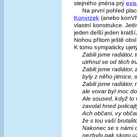
stejného jména prý
exist
Na první pohled pla
Konvrzek
(anebo konVR
vlastní konstrukce. Jed
jeden delší jeden kratš
Nohou přitom ještě obs
K tomu sympaticky ujetý 
Zabili jsme radiátor,
utrhnul se od těch t
Zabili jsme radiátor,
byly z něho jitrnice,
Zabili jsme radiátor, 
ale vovar byl moc do
Ale soused, když to vi
zavolal hned policajty
Ach občani, vy občan
že s tou vaší brutali
Nakonec se s námi da
nezbylo pak skoro už