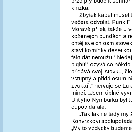
brzo prý bude k sehnán
knížka.
Zbytek kapel musel 
večera odvolat. Punk F
Moravě přijeli, takže u 
koženejch bundách a n
chtěj svejch osm stovek
staví komínky desetikor
fakt dát nemůžu.“ Nedaj 
bigbít!“ ozývá se někdo
přidává svoji stovku, čl
vstupný a přidá osum pě
zvukaři,“ nervuje se Lu
mincí. „Jsem úplně vyvr
Ulítlýho Nymburka byl t
odpovídá ale.
„Tak takhle tady my ž
Konvrzkovi spolupořada
„My to vždycky budeme d