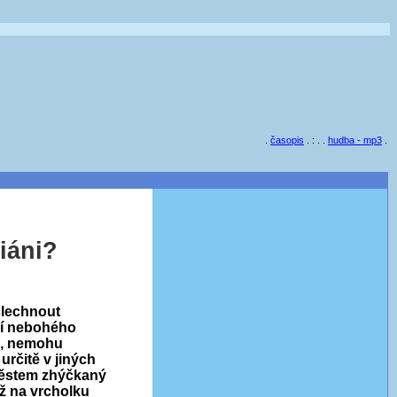
.
časopis
. : . .
hudba - mp3
.
iáni?
slechnout
ří nebohého
ie, nemohu
 určitě v jiných
 městem zhýčkaný
ež na vrcholku