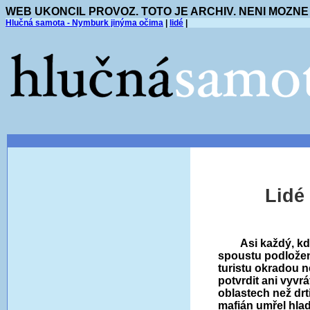
WEB UKONCIL PROVOZ. TOTO JE ARCHIV. NENI MOZNE
Hlučná samota - Nymburk jinýma očima
|
lidé
|
Lidé
Asi každý, k
spoustu podložen
turistu okradou n
potvrdit ani vyvrá
oblastech než drt
mafián umřel hlad