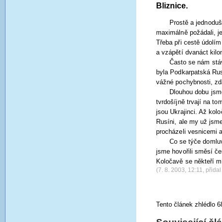
Bliznice.
Prostě a jednoduš
maximálně požádali, je
Třeba při cestě údolím
a vzápětí dvanáct kilom
Často se nám stáva
byla Podkarpatská Rus
vážné pochybnosti, zd
Dlouhou dobu jsme
tvrdošíjně trvají na t
jsou Ukrajinci. Až kol
Rusíni, ale my už jsme
procházeli vesnicemi a
Co se týče domluv
jsme hovořili směsí če
Koločavě se někteří mí
(7. 8. 2003, 12:11, přidal
Tento článek zhlédlo 6