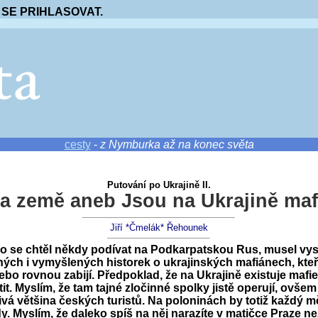
 SE PRIHLASOVAT.
cesty
-
z Nymburka až na konec světa
Putování po Ukrajině II.
 a země aneb Jsou na Ukrajině maf
Jiří *Čmelák* Řehounek
do se chtěl někdy podívat na Podkarpatskou Rus, musel vy
ých i vymyšlených historek o ukrajinských mafiánech, kte
ebo rovnou zabijí. Předpoklad, že na Ukrajině existuje maf
tit. Myslím, že tam tajné zločinné spolky jistě operují, ovšem
ivá většina českých turistů. Na poloninách by totiž každý
y. Myslím, že daleko spíš na něj narazíte v matičce Praze n