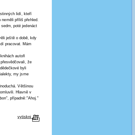
inných lidí, kteří
neměli příliš přehled.
e sedm, poté jedenáct
věli ještě o době, kdy
zdí pracovat. Mám
knihách autoři
 přesvědčovali, že
 dědečkové byli
dialekty, my jsme
ednoduchá. Většinou
omluvili. Hlavně v
bon", případně:"Ahoj."
vytiskni