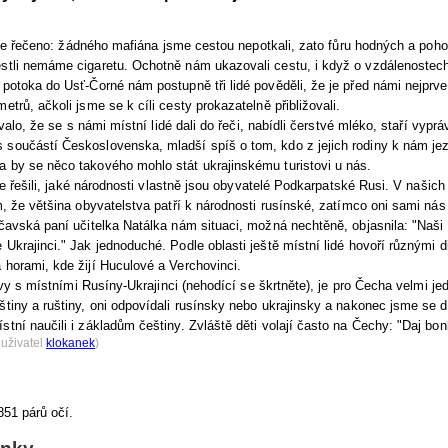
e řečeno: žádného mafiána jsme cestou nepotkali, zato fůru hodných a pohost
stli nemáme cigaretu. Ochotně nám ukazovali cestu, i když o vzdálenostech 
 potoka do Usť-Čorné nám postupně tři lidé pověděli, že je před námi nejprv
etrů, ačkoli jsme se k cíli cesty prokazatelně přibližovali.
lo, že se s námi místní lidé dali do řeči, nabídli čerstvé mléko, staří vyprá
 součástí Československa, mladší spíš o tom, kdo z jejich rodiny k nám je
a by se něco takového mohlo stát ukrajinskému turistovi u nás.
 řešili, jaké národnosti vlastně jsou obyvatelé Podkarpatské Rusi. V našich 
om, že většina obyvatelstva patří k národnosti rusínské, zatímco oni sami nás
očavská paní učitelka Natálka nám situaci, možná nechtěně, objasnila: "Naši
 Ukrajinci." Jak jednoduché. Podle oblasti ještě místní lidé hovoří různými 
 horami, kde žijí Huculové a Verchovinci.
y s místními Rusíny-Ukrajinci (nehodící se škrtněte), je pro Čecha velmi j
štiny a ruštiny, oni odpovídali rusínsky nebo ukrajinsky a nakonec jsme se d
stní naučili i základům češtiny. Zvláště děti volají často na Čechy: "Daj bon
 uživatel
klokanek
)
851 párů očí.