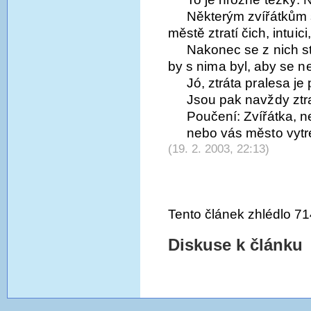
Některým zvířátkům 
městě ztratí čich, intui
Nakonec se z nich st
by s nima byl, aby se ne
Jó, ztráta pralesa je
Jsou pak navždy ztr
Poučení: Zvířátka, 
nebo vás město vytr
(19. 2. 2003, 22:13)
Tento článek zhlédlo 71
Diskuse k článku