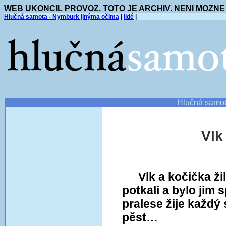
WEB UKONCIL PROVOZ. TOTO JE ARCHIV. NENI MOZNE
Hlučná samota - Nymburk jinýma očima
|
lidé
|
Hlučná samo
Vlk
Vlk a kočička ži
potkali a bylo jim 
pralese žije každý 
pěst…