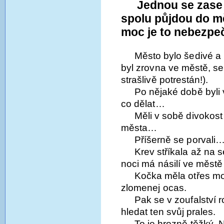
Jednou se zase p
spolu půjdou do měs
moc je to nebezpe
Město bylo šedivé a 
byl zrovna ve městě, se j
strašlivě potrestán!).
Po nějaké době byli 
co dělat…
Měli v sobě divokost
města…
Příšerně se porvali
Krev stříkala až na 
noci má násilí ve městě
Kočka měla otřes m
zlomenej ocas.
Pak se v zoufalství r
hledat ten svůj prales.
To je hrozně těžký. N