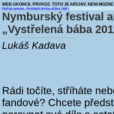
WEB UKONCIL PROVOZ. TOTO JE ARCHIV. NENI MOZNE
Hlučná samota - Nymburk jinýma očima
|
lidé
|
Nymburský festival 
„Vystřelená bába 201
Lukáš Kadava
Rádi točíte, stříháte ne
fandové? Chcete předsta