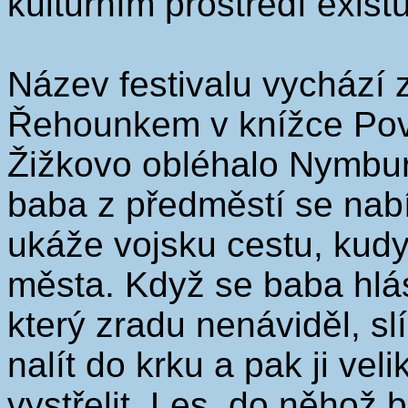
kulturním prostředí exist
Název festivalu vychází
Řehounkem v knížce Pově
Žižkovo obléhalo Nymbur
baba z předměstí se nabí
ukáže vojsku cestu, kud
města. Když se baba hlás
který zradu nenáviděl, sl
nalít do krku a pak ji ve
vystřelit. Les, do něhož 