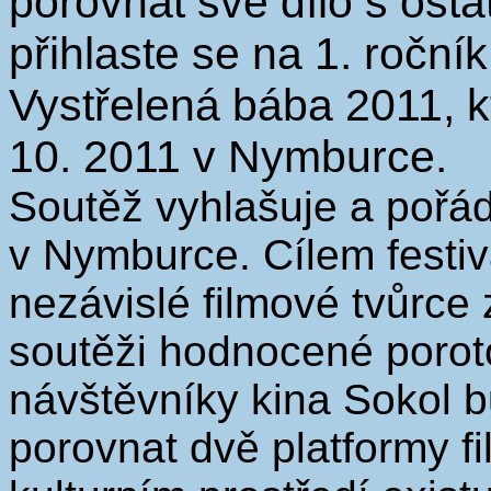
porovnat své dílo s ost
přihlaste se na 1. roční
Vystřelená bába 2011, kt
10. 2011 v Nymburce.
Soutěž vyhlašuje a pořád
v Nymburce. Cílem festiv
nezávislé filmové tvůrce 
soutěži hodnocené porot
návštěvníky kina Sokol bu
porovnat dvě platformy f