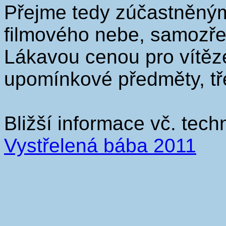
Přejme tedy zúčastněným
filmového nebe, samozře
Lákavou cenou pro vítěze j
upomínkové předměty, tř
Bližší informace vč. tec
Vystřelená bába 2011