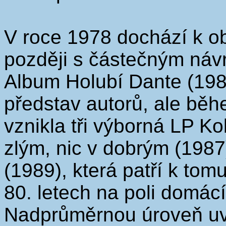
V roce 1978 dochází k o
později s částečným náv
Album Holubí Dante (1980
představ autorů, ale běhe
vznikla tři výborná LP Ko
zlým, nic v dobrým (1987
(1989), která patří k tom
80. letech na poli domácí
Nadprůměrnou úroveň uv