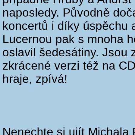
naposledy. Původně doča
koncertů i díky úspěchu 
Lucernou pak s mnoha ho
oslavil šedesátiny. Jso
zkrácené verzi též na CD
hraje, zpívá!
Nenechte si ujít Michala