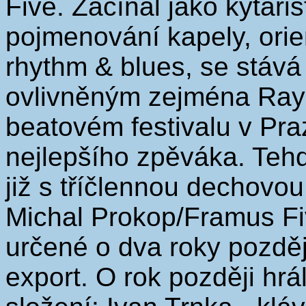
Five. Začínal jako kytaris
pojmenování kapely, orie
rhythm & blues, se stáv
ovlivněným zejména Ray
beatovém festivalu v Pra
nejlepšího zpěváka. Teh
již s tříčlennou dechovo
Michal Prokop/Framus Fi
určené o dva roky pozděj
export. O rok později hr