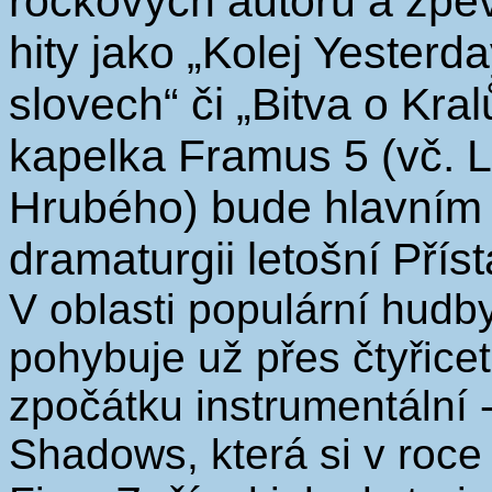
rockových autorů a zpě
hity jako „Kolej Yesterd
slovech“ či „Bitva o Kra
kapelka Framus 5 (vč. 
Hrubého) bude hlavním
dramaturgii letošní Přís
V oblasti populární hudb
pohybuje už přes čtyřicet
zpočátku instrumentální 
Shadows, která si v roc