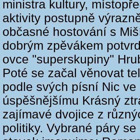
ministra kultury, místop
aktivity postupně výrazn
občasné hostování s Miš
dobrým zpěvákem potvrdi
ovce "superskupiny" Hrub
Poté se začal věnovat t
podle svých písní Nic ve
úspěšnějšímu Krásný ztrá
zajímavé dvojice z různýc
politiky. Vybrané páry s