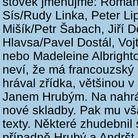
stovek jmenujme: Roman
Sís/Rudy Linka, Peter Lip
Mišík/Petr Šabach, Jiří D
Hlavsa/Pavel Dostál, Voj
nebo Madeleine Albright
neví, že má francouzský 
hrával zřídka, většinou 
Janem Hrubým. Na nahrá
nové skladby. Pak mu vš
texty. Některé zhudebnil
případně Hrubý a Andršt 