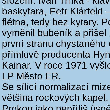
složení: Ivan Trnka - klá
baskytara, Petr Klárfeld 
flétna, tedy bez kytary. 
vyměnil bubeník a přišel 
první stranu chystaného 
přímluvě producenta Hynk
Kainar. V roce 1971 vyš
LP Město ER.
Se sílící normalizací miz
většina rockových kapel.
Prokop jako nepříliš úsp