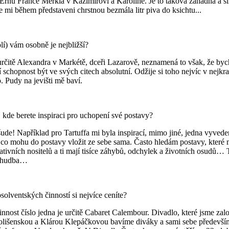
rnu France Merkla v Kazimírovi a Karolíně. Je to taková záhadná a sil
že mi během představeni chrstnou bezmála litr piva do ksichtu...
lí) vám osobně je nejbližší?
určitě Alexandra v Markétě, dceři Lazarově, neznamená to však, že byc
í schopnost být ve svých citech absolutní. Odžije si toho nejvíc v nejk
. Pudy na jevišti mě baví.
 kde berete inspiraci pro uchopení své postavy?
šude! Například pro Tartuffa mi byla inspirací, mimo jiné, jedna vyved
co mohu do postavy vložit ze sebe sama. Často hledám postavy, které m
tivních nositelů a ti mají tisíce záhybů, odchylek a životních osudů… 
, hudba…
olventských činností si nejvíce ceníte?
innost číslo jedna je určitě Cabaret Calembour. Divadlo, které jsme za
Polišenskou a Klárou Klepáčkovou bavíme diváky a sami sebe předevš