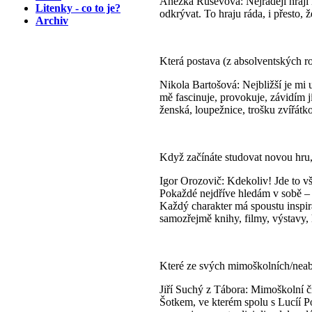
Anežka Rusevová: Nejraději hraji E
Litenky - co to je?
odkrývat. To hraju ráda, i přesto, 
Archiv
Která postava (z absolventských ro
Nikola Bartošová: Nejbližší je mi 
mě fascinuje, provokuje, závidím j
ženská, loupežnice, trošku zvířátko
Když začínáte studovat novou hru,
Igor Orozovič: Kdekoliv! Jde to v
Pokaždé nejdříve hledám v sobě – 
Každý charakter má spoustu inspira
samozřejmě knihy, filmy, výstavy
Které ze svých mimoškolních/neabs
Jiří Suchý z Tábora: Mimoškolní č
Šotkem, ve kterém spolu s Lucíí 