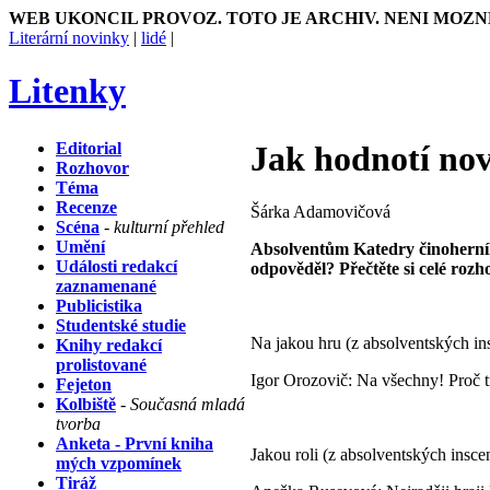
WEB UKONCIL PROVOZ. TOTO JE ARCHIV. NENI MOZN
Literární novinky
|
lidé
|
Litenky
Editorial
Jak hodnotí no
Rozhovor
Téma
Recenze
Šárka Adamovičová
Scéna
- kulturní přehled
Umění
Absolventům Katedry činoherníh
Události redakcí
odpověděl? Přečtěte si celé roz
zaznamenané
Publicistika
Studentské studie
Na jakou hru (z absolventských ins
Knihy redakcí
prolistované
Igor Orozovič: Na všechny! Proč tr
Fejeton
Kolbiště
- Současná mladá
tvorba
Anketa - První kniha
Jakou roli (z absolventských inscen
mých vzpomínek
Tiráž