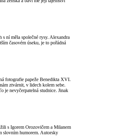
ná ženská a baví mě její tajemství
h s ní měla společné rysy. Alexandra
ratším časovém úseku, je to pořádná
ená fotografie papeže Benedikta XVI.
ám ztvárnit, v lidech kolem sebe.
To je nevyčerpatelná studnice. Jinak
ložili s Igorem Orozovičem a Milanem
ím slovním humorem. Autorsky