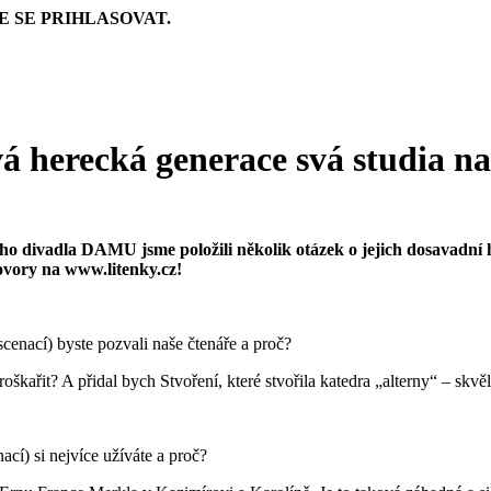
E SE PRIHLASOVAT.
vá herecká generace svá studia
o divadla DAMU jsme položili několik otázek o jejich dosavadní 
hovory na www.litenky.cz!
cenací) byste pozvali naše čtenáře a proč?
oškařit? A přidal bych Stvoření, které stvořila katedra „alterny“ – skvě
ací) si nejvíce užíváte a proč?