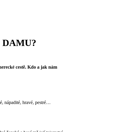
 na DAMU?
herecké cestě. Kdo a jak nám
lé, nápadité, hravé, pestré…