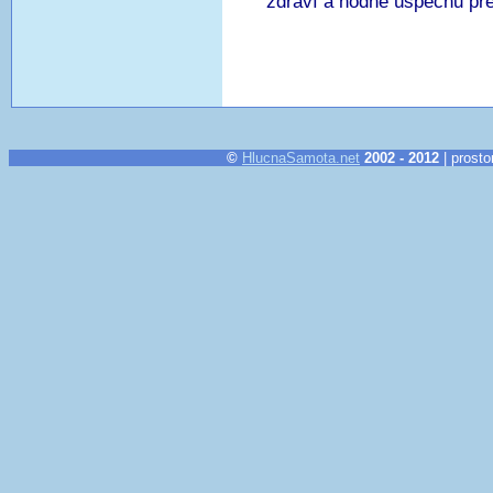
zdraví a hodně úspěchů pře
©
HlucnaSamota.net
2002 - 2012
| prosto