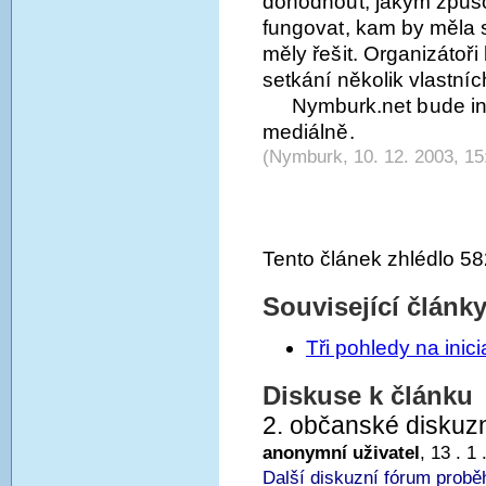
dohodnout, jakým způso
fungovat, kam by měla 
měly řešit. Organizátoři
setkání několik vlastní
Nymburk.net bude ini
mediálně.
(Nymburk, 10. 12. 2003, 15
Tento článek zhlédlo 58
Související článk
Tři pohledy na inicia
Diskuse k článku
2. občanské diskuz
anonymní uživatel
, 13 . 1
Další diskuzní fórum proběh