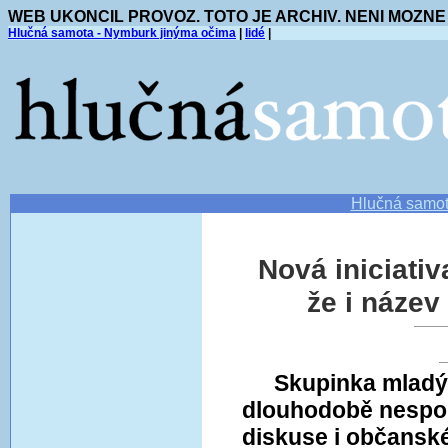
WEB UKONCIL PROVOZ. TOTO JE ARCHIV. NENI MOZNE
Hlučná samota - Nymburk jinýma očima
|
lidé
|
Hlučná samo
Nová iniciati
že i název
Skupinka mladých
dlouhodobě nespok
diskuse i občansk