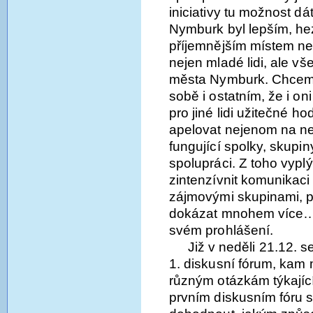
iniciativy tu možnost dá
Nymburk byl lepším, hez
příjemnějším místem než
nejen mladé lidi, ale vše
města Nymburk. Chceme
sobě i ostatním, že i on
pro jiné lidi užitečné h
apelovat nejenom na nea
fungující spolky, skupin
spolupráci. Z toho vyplýv
zintenzívnit komunikaci
zájmovými skupinami, p
dokázat mnohem více…“ ř
svém prohlášení.
Již v neděli 21.12. 
1. diskusní fórum, kam m
různým otázkám týkají
prvním diskusním fóru 