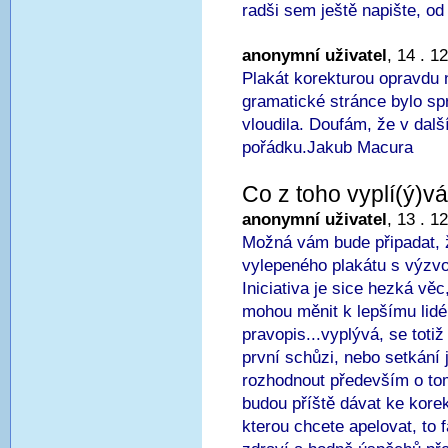
radši sem ještě napište, od
anonymní uživatel
, 14 . 1
Plakát korekturou opravdu 
gramatické stránce bylo s
vloudila. Doufám, že v další
pořádku.Jakub Macura
Co z toho vyplí(ý)v
anonymní uživatel
, 13 . 1
Možná vám bude připadat, že
vylepeného plakátu s výzvo
Iniciativa je sice hezká věc
mohou měnit k lepšímu lidé,
pravopis...vyplývá, se totiž
první schůzi, nebo setkání j
rozhodnout především o to
budou příště dávat ke korek
kterou chcete apelovat, to f