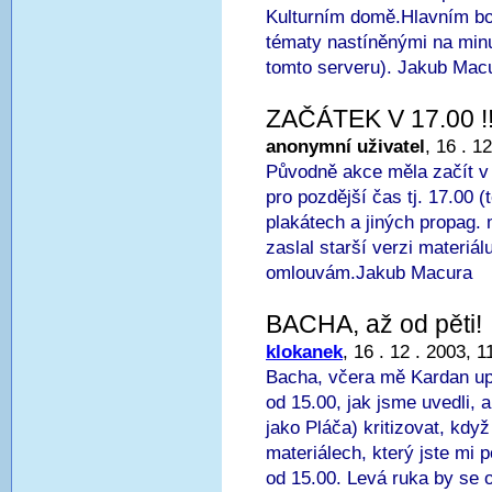
Kulturním domě.Hlavním b
tématy nastíněnými na minul
tomto serveru). Jakub Mac
ZAČÁTEK V 17.00 !!!
anonymní uživatel
, 16 . 1
Původně akce měla začít v 
pro pozdější čas tj. 17.00 
plakátech a jiných propag.
zaslal starší verzi materiá
omlouvám.Jakub Macura
BACHA, až od pěti!
klokanek
, 16 . 12 . 2003, 1
Bacha, včera mě Kardan upo
od 15.00, jak jsme uvedli, 
jako Pláča) kritizovat, když
materiálech, který jste mi 
od 15.00. Levá ruka by se 