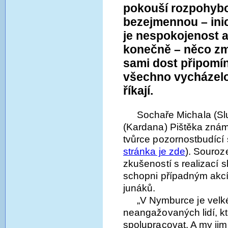
pokouší rozpohybo
bezejmennou – inic
je nespokojenost 
konečně – něco z
sami dost připomín
všechno vycházelo 
říkají.
Sochaře Michala (Slu
(Kardana) Pištěka znám
tvůrce pozornostbudící
stránka je zde
). Souroz
zkušeností s realizací 
schopni případným akcím
junáků.
„V Nymburce je velk
neangažovaných lidí, kt
spolupracovat. A my jim