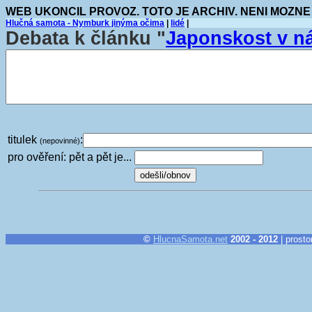
WEB UKONCIL PROVOZ. TOTO JE ARCHIV. NENI MOZNE
Hlučná samota - Nymburk jinýma očima
|
lidé
|
Debata k článku "
Japonskost v n
titulek
:
(nepovinné)
pro ověření: pět a pět je...
©
HlucnaSamota.net
2002 - 2012
| prosto