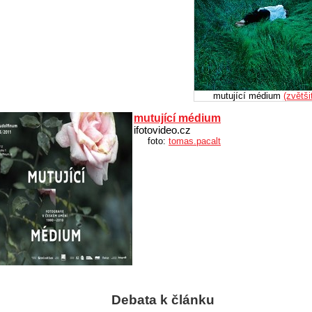
mutující médium
(zvětši
mutující médium
ifotovideo.cz
foto:
tomas.pacalt
Debata k článku