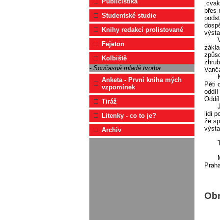
Publicistika
„cvak
přes 
Studentské studie
podst
dospě
Knihy redakcí prolistované
výsta
Fejeton
zákla
způso
Kolbiště
zhrub
- Současná mladá tvorba
Vanča
Anketa - První kniha mých
Pěti 
vzpomínek
oddíl
Oddíl
Tiráž
lidi 
Litenky - co to je?
že sp
výsta
Archiv
Praha
Ob