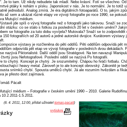
“. Je to tam. Už nikdy nebudete tak mladí. Nebo krásní. Fotí se všechno. O
mrtvé ptáky k nohám v písku. Japonskost v nás. Je to normální. Je to totiž u
atně jednoduší. Analog zmírá. Je éra digitálních fotoaparátů. O to, jakým zp
lo až sem a ukázat různé etapy ve vývoji fotografie po roce 1990, se pokouš
va Mutující médium.
Výstavě jde spíš o vývoj fotografie než o fotografii jako takovou. Snaží se z
dní otázku: co se stalo s fotkou za posledních 20 let v českém umění? Jak
bem se fotografie za tuto dobu vyvíjela? Mutovala? Snaží se to zodpovědět 
a 150 fotografiích od 20 autorů a jedné autorské dvojice. Kurátorem výstavy 
ft.
Kompozice výstavy je rozčleněna do pěti oddílů. Pěti oddílům odpovídá pět mí
oddílům odpovídá pět etap ve vývoji fotografie v posledních dvou dekádách. 
 se nazývá Piktorialisté. Další oddíl jsou Stratégové. Na ten navazují Manipulá
 čtvrtý jsou Nefotografové. Poslední oddíl se nazývá Po fotografii.
Je to chytrý. Koncept je chytrý. Je srozumitelný. Chápou ho hráči fotbalu. Ch
poslouchající heavy metal. Zároveň je to ale koncept obrovský. Zákonitě je te
ousta snímků chybí. Spousta umělců chybí. Já ale rozumím hvězdám a říká
va je přesto dost zajímavá.
Tomáš Pácalt
Mutující médium – Fotografie v českém umění 1990 – 2010. Galerie Rudolfin
 10.2.2011-1.5.2011.
(6. 4. 2011, 12:00, přidal uživatel
tomas.pacalt
)
vytiskni
rázky