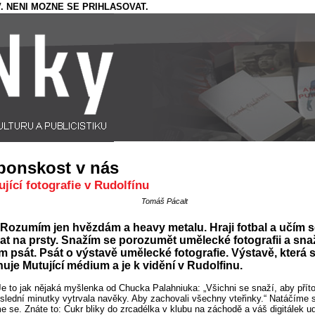
. NENI MOZNE SE PRIHLASOVAT.
ponskost v nás
jící fotografie v Rudolfínu
Tomáš Pácalt
Rozumím jen hvězdám a heavy metalu. Hraji fotbal a učím 
at na prsty. Snažím se porozumět umělecké fotografii a sna
m psát. Psát o výstavě umělecké fotografie. Výstavě, která 
uje Mutující médium a je k vidění v Rudolfinu.
Je to jak nějaká myšlenka od Chucka Palahniuka: „Všichni se snaží, aby pří
slední minutky vytrvala navěky. Aby zachovali všechny vteřinky.“ Natáčíme 
e se. Znáte to: Cukr bliky do zrcadélka v klubu na záchodě a váš digitálek u