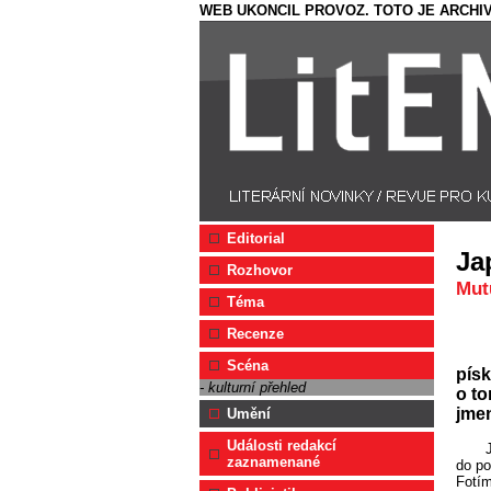
WEB UKONCIL PROVOZ. TOTO JE ARCHIV
Editorial
Ja
Rozhovor
Mutu
Téma
Recenze
Scéna
písk
- kulturní přehled
o to
jmen
Umění
Události redakcí
zaznamenané
do po
Fotím