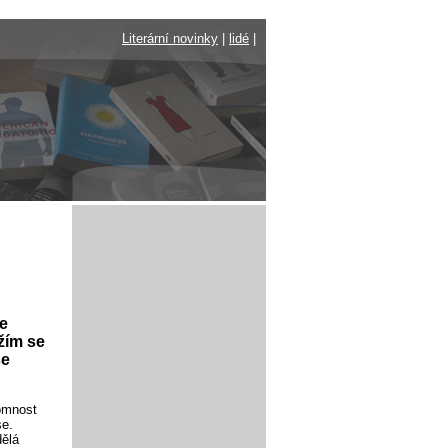
Literární novinky
|
lidé
|
se
žím se
se
tomnost
se.
dělá