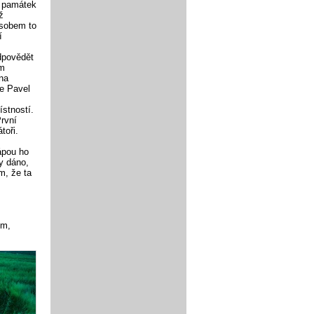
d památek
ž
ůsobem to
í
odpovědět
ým
na
je Pavel
stností.
První
toři.
ápou ho
dy dáno,
m, že ta
um,