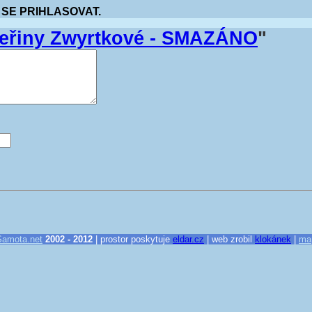
 SE PRIHLASOVAT.
teřiny Zwyrtkové - SMAZÁNO
"
Samota.net
2002 - 2012
| prostor poskytuje
eldar.cz
| web zrobil
klokánek
|
ma