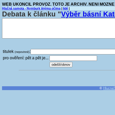
WEB UKONCIL PROVOZ. TOTO JE ARCHIV. NENI MOZNE
Hlučná samota - Nymburk jinýma očima
|
lidé
|
Debata k článku "
Výběr básní Ka
titulek
:
(nepovinné)
pro ověření: pět a pět je...
©
Hlucna