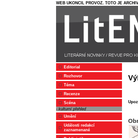
WEB UKONCIL PROVOZ. TOTO JE ARCHIV
Editorial
Rozhovor
Vý
Téma
Recenze
Upoz
Scéna
- kulturní přehled
Umění
Ob
Události redakcí
zaznamenané