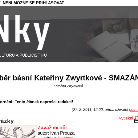
. NENI MOZNE SE PRIHLASOVAT.
běr básní Kateřiny Zwyrtkové - SMAZ
Kateřina Zwyrtková
ornění: Tento článek neprošel redakcí!
(27. 2. 2011, 12:00, přidal uživatel
petr.
vytiskni
rázky
Zavaž mi oči
autor: Ivan Prouza
ilustrace:
petr.nagy