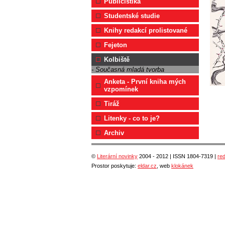
Publicistika
Studentské studie
Knihy redakcí prolistované
Fejeton
Kolbiště
- Současná mladá tvorba
Anketa - První kniha mých
vzpomínek
Tiráž
Litenky - co to je?
Archiv
©
Literární novinky
2004 - 2012 | ISSN 1804-7319 |
re
Prostor poskytuje:
eldar.cz
, web
klokánek