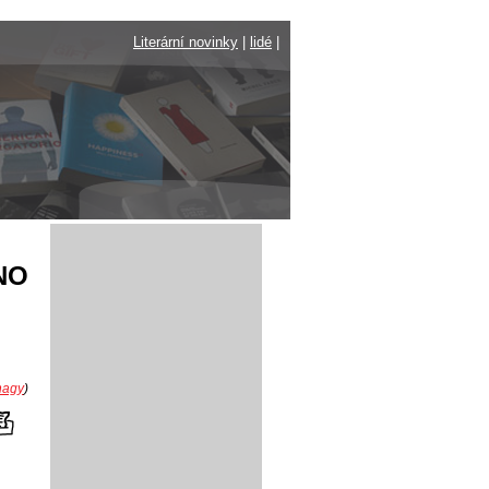
Literární novinky
|
lidé
|
ÁNO
nagy
)