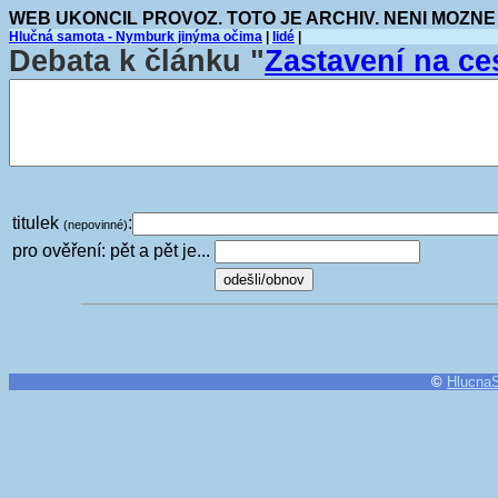
WEB UKONCIL PROVOZ. TOTO JE ARCHIV. NENI MOZNE
Hlučná samota - Nymburk jinýma očima
|
lidé
|
Debata k článku "
Zastavení na ce
titulek
:
(nepovinné)
pro ověření: pět a pět je...
©
Hlucna