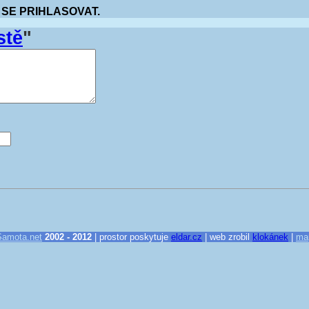
 SE PRIHLASOVAT.
stě
"
Samota.net
2002 - 2012
| prostor poskytuje
eldar.cz
| web zrobil
klokánek
|
ma