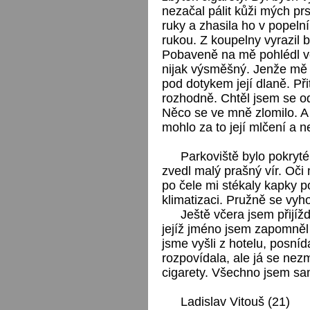
nezačal pálit kůži mých prs
ruky a zhasila ho v popeln
rukou. Z koupelny vyrazil b
Pobaveně na mě pohlédl v
nijak výsměšný. Jenže mě 
pod dotykem její dlaně. Př
rozhodně. Chtěl jsem se o
Něco se ve mně zlomilo. A n
mohlo za to její mlčení a 
Parkoviště bylo pokryt
zvedl malý prašný vír. Oči
po čele mi stékaly kapky p
klimatizaci. Pružně se vyh
Ještě včera jsem přijíž
jejíž jméno jsem zapomněl 
jsme vyšli z hotelu, posní
rozpovídala, ale já se nezm
cigarety. Všechno jsem sam
Ladislav Vitouš (21)