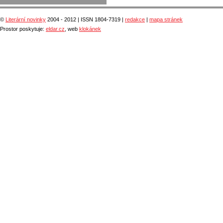
©
Literární novinky
2004 - 2012 | ISSN 1804-7319 |
redakce
|
mapa stránek
Prostor poskytuje:
eldar.cz
, web
klokánek