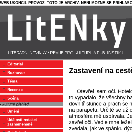
WEB UKONCIL PROVOZ. TOTO JE ARCHIV. NENI MOZNE SE PRIHLASO
Editorial
Zastavení na cest
Rozhovor
Téma
Recenze
Otevřel jsem oči. Hotel
to vypadalo, že všechny ba
Scéna
dovnitř slunce a prach se 
- kulturní přehled
na parapetu. Určitě se už ch
Umění
atmosféra mě uspávala. Ješ
Události redakcí
zavřel oči. Vedle mne ležel
zaznamenané
zvedala, jak ve spánku dýc