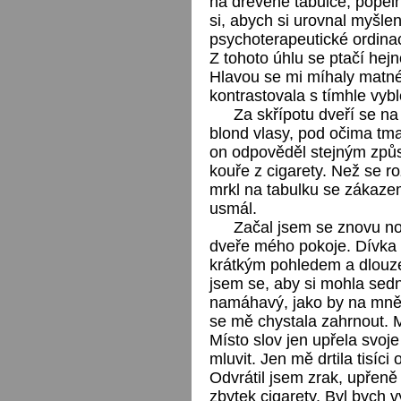
na dřevěné tabulce, popeln
si, abych si urovnal myšle
psychoterapeutické ordinac
Z tohoto úhlu se ptačí hej
Hlavou se mi míhaly matné
kontrastovala s tímhle vy
Za skřípotu dveří se n
blond vlasy, pod očima tm
on odpověděl stejným způs
kouře z cigarety. Než se r
mrkl na tabulku se zákaze
usmál.
Začal jsem se znovu no
dveře mého pokoje. Dívka 
krátkým pohledem a dlouze
jsem se, aby si mohla sed
namáhavý, jako by na mně 
se mě chystala zahrnout. 
Místo slov jen upřela svoj
mluvit. Jen mě drtila tisíci
Odvrátil jsem zrak, upřeně 
zbytek cigarety. Byl bych vy