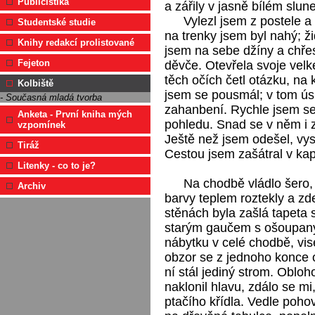
Publicistika
a zářily v jasně bílém slun
Vylezl jsem z postele a 
Studentské studie
na trenky jsem byl nahý; ži
Knihy redakcí prolistované
jsem na sebe džíny a chřes
Fejeton
děvče. Otevřela svoje velk
těch očích četl otázku, n
Kolbiště
jsem se pousmál; v tom ús
- Současná mladá tvorba
zahanbení. Rychle jsem se
Anketa - První kniha mých
pohledu. Snad se v něm i z
vzpomínek
Ještě než jsem odešel, vys
Tiráž
Cestou jsem zašátral v kap
Litenky - co to je?
Na chodbě vládlo šero, 
Archiv
barvy teplem roztekly a zde
stěnách byla zašlá tapeta
starým gaučem s ošoupan
nábytku v celé chodbě, vis
obzor se z jednoho konce 
ní stál jediný strom. Obloh
naklonil hlavu, zdálo se m
ptačího křídla. Vedle poho