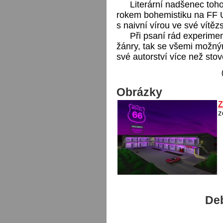
Literární nadšenec toho
rokem bohemistiku na FF 
s naivní vírou ve své vítězs
Při psaní rád experiment
žánry, tak se všemi možný
své autorství více než stov
Obrázky
Z
z
Deb