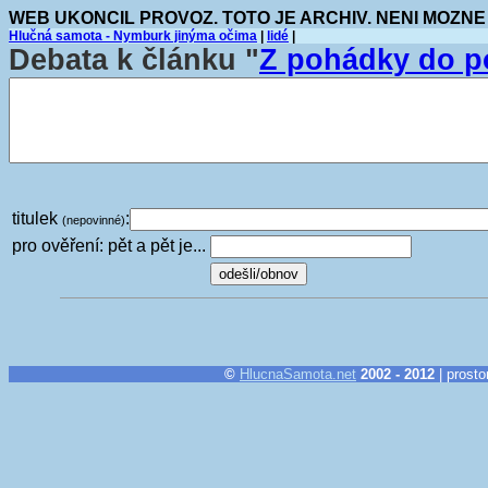
WEB UKONCIL PROVOZ. TOTO JE ARCHIV. NENI MOZNE
Hlučná samota - Nymburk jinýma očima
|
lidé
|
Debata k článku "
Z pohádky do 
titulek
:
(nepovinné)
pro ověření: pět a pět je...
©
HlucnaSamota.net
2002 - 2012
| prosto