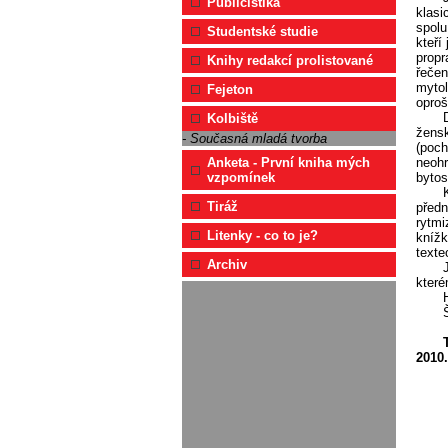
Publicistika
klasi
spolu
Studentské studie
kteří
propr
Knihy redakcí prolistované
řečen
mytol
Fejeton
oproš
Kolbiště
žensk
- Současná mladá tvorba
(poch
neohr
Anketa - První kniha mých
bytos
vzpomínek
Tiráž
předn
rytmi
Litenky - co to je?
knížk
texte
Archiv
které
2010.