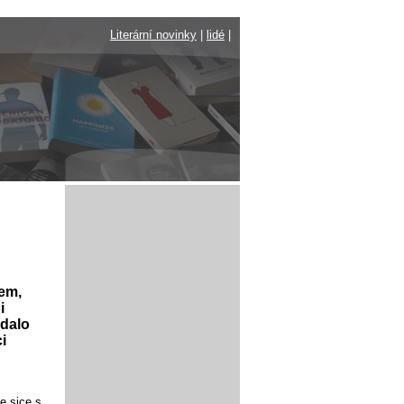
Literární novinky
|
lidé
|
kem,
i
ydalo
i
je sice s