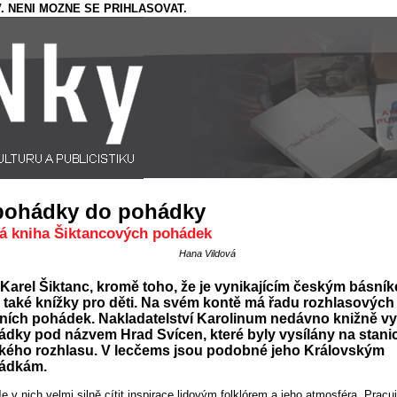
. NENI MOZNE SE PRIHLASOVAT.
pohádky do pohádky
á kniha Šiktancových pohádek
Hana Vildová
Karel Šiktanc, kromě toho, že je vynikajícím českým básní
 také knížky pro děti. Na svém kontě má řadu rozhlasových 
žních pohádek. Nakladatelství Karolinum nedávno knižně v
dky pod názvem Hrad Svícen, které byly vysílány na stanic
kého rozhlasu. V lecčems jsou podobné jeho Královským
ádkám.
Je v nich velmi silně cítit inspirace lidovým folklórem a jeho atmosféra. Pracu