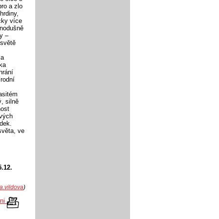
ro a zlo
hrdiny,
cky více
dnodušně
y –
 světě
 a
ka
hrání
rodní
asitém
, silně
nost
ových
ádek.
světa, ve
5.12.
a.vildova
)
kni