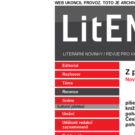
WEB UKONCIL PROVOZ. TOTO JE ARCHIV
Editorial
Z 
Rozhovor
Nov
Téma
Recenze
Scéna
píše
- kulturní přehled
kni
pohá
Umění
Čes
Události redakcí
poh
zaznamenané