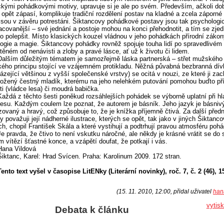
ckými pohádkovými motivy, upravuje si je ale po svém. Především, ačkoli dob
 opět zápasí, komplikuje tradiční rozdělení postav na kladné a zcela záporné 
 jsou v závěru potrestáni. Šiktancovy pohádkové postavy jsou tak psychologi
acovanější – své jednání a postoje mohou na konci přehodnotit, a tím se zje
o polepšit. Místo klasických kouzel vládnou v jeho pohádkách přírodní zákon
ogie a magie. Šiktancovy pohádky rovněž spojuje touha lidí po spravedlivém
těném od nenávisti a zloby a pravé lásce, ať už k životu či lidem.
Dalším důležitým tématem je samozřejmě láska partnerská – střet mužského
ého principu stojící ve vzájemném protikladu. Něžná půvabná bezbranná dív
ázející většinou z vyšší společenské vrstvy) se ocitá v nouzi, ze které ji zac
ožený čestný mladík, kterému na jeho nelehkém putování pomohou buďto pří
ti (vládce lesa) či moudrá babička.
Každá z těchto šesti poněkud rozsáhlejších pohádek se výborně uplatní při hl
esu. Každým coulem lze poznat, že autorem je básník. Jeho jazyk je básnivý
zovaný a hravý, což způsobuje to, že je knížka příjemně čtivá. Za další před
y považuji její nádherné ilustrace, kterých se opět, tak jako v jiných Šiktanc
ch, chopil František Skála a které vystihují a podtrhují pravou atmosféru poh
Je pravda, že čtivo to není vskutku náročné, ale někdy je krásné vrátit se do 
m vítězí šťastné konce, a vzápětí doufat, že potkají i vás.
Hana Vildová
Šiktanc, Karel: Hrad Svícen. Praha: Karolinum 2009. 172 stran.
Tento text vyšel v časopise LitENky (Literární novinky), roč. 7, č. 2 (46), 1
(15. 11. 2010, 12:00, přidal uživatel
han
vytis
Debata k článku