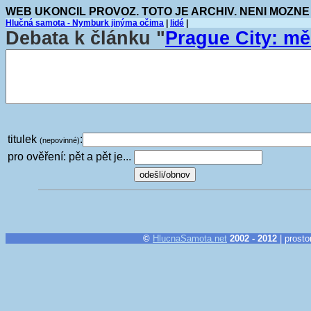
WEB UKONCIL PROVOZ. TOTO JE ARCHIV. NENI MOZNE
Hlučná samota - Nymburk jinýma očima
|
lidé
|
Debata k článku "
Prague City: m
titulek
:
(nepovinné)
pro ověření: pět a pět je...
©
HlucnaSamota.net
2002 - 2012
| prosto