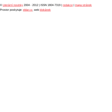
©
Literární novinky
2004 - 2012 | ISSN 1804-7319 |
redakce
|
mapa stránek
Prostor poskytuje:
eldar.cz
, web
klokánek