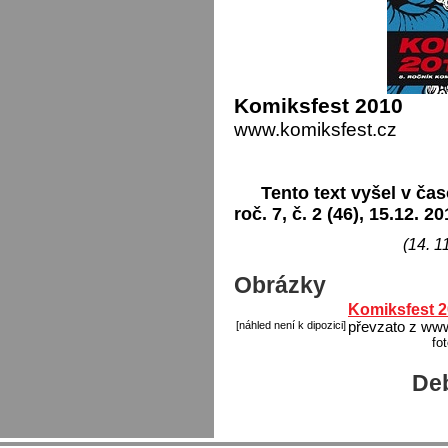
Komiksfest 2010
www.komiksfest.cz
Tento text vyšel v čas
roč. 7, č. 2 (46), 15.12. 20
(14. 1
Obrázky
Komiksfest 
[náhled není k dipozici]
převzato z ww
fo
Deb