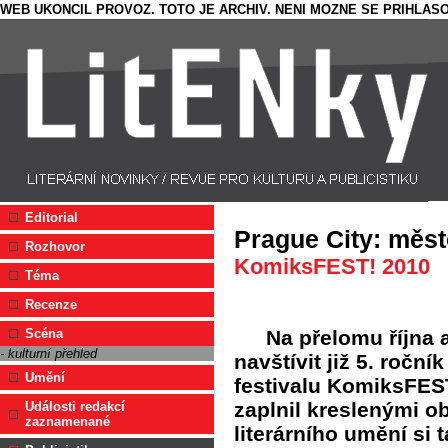
WEB UKONCIL PROVOZ. TOTO JE ARCHIV. NENI MOZNE SE PRIHLASO
Editorial
Prague City: měs
Rozhovor
KomiksFEST! 2010
Téma
Recenze
Na přelomu října 
Scéna
- kulturní přehled
navštívit již 5. ročn
Umění
festivalu KomiksFES
zaplnil kreslenými ob
Události redakcí
zaznamenané
literárního umění si 