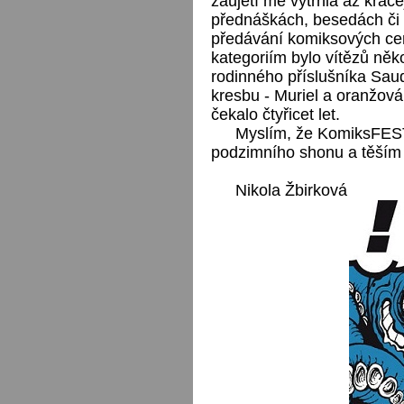
zaujetí mě vytrhla až kráč
přednáškách, besedách či 
předávání komiksových ce
kategoriím bylo vítězů něk
rodinného příslušníka Saud
kresbu - Muriel a oranžová 
čekalo čtyřicet let.
Myslím, že KomiksFES
podzimního shonu a těším 
Nikola Žbirková