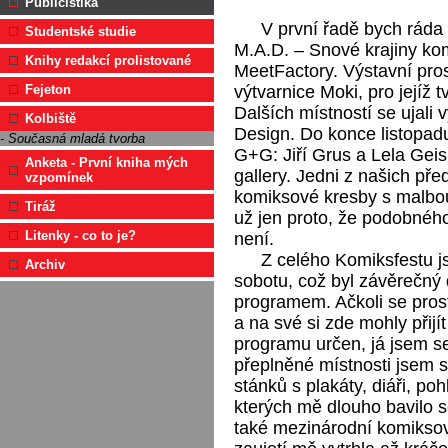
Publicistika
V první řadě bych ráda 
Studentské studie
M.A.D. – Snové krajiny kom
Knihy redakcí prolistované
MeetFactory. Výstavní pro
výtvarnice Moki, pro jejíž tv
Fejeton
Dalších místností se ujali
Kolbiště
Design. Do konce listopa
- Současná mladá tvorba
G+G: Jiří Grus a Lela Geis
Anketa - První kniha mých
gallery. Jedni z našich př
vzpomínek
komiksové kresby s malbou
Tiráž
už jen proto, že podobného
Litenky - co to je?
není.
Z celého Komiksfestu j
Archiv
sobotu, což byl závěrečný
programem. Ačkoli se pros
a na své si zde mohly přijí
programu určen, já jsem s
přeplněné místnosti jsem s
stánků s plakáty, diáři, p
kterých mě dlouho bavilo 
také mezinárodní komiksov