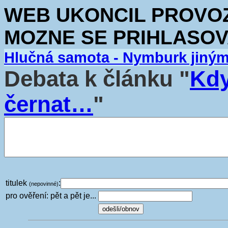
WEB UKONCIL PROVOZ.
MOZNE SE PRIHLASOV
Hlučná samota - Nymburk jiný
Debata k článku "
Kdy
černat…
"
titulek
:
(nepovinné)
pro ověření: pět a pět je...