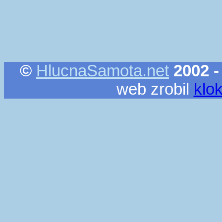
©
HlucnaSamota.net
2002 -
web zrobil
klo