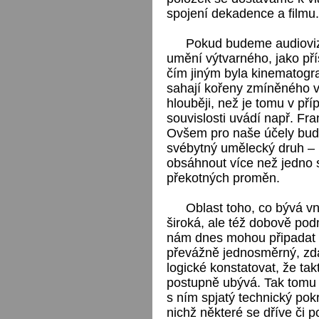
spojení dekadence a filmu.
Pokud budeme audiovizu
umění výtvarného, jako pří
čím jiným byla kinematogra
sahají kořeny zmíněného 
hlouběji, než je tomu v pří
souvislosti uvádí např. Fr
Ovšem pro naše účely bude 
svébytný umělecký druh – 
obsáhnout více než jedno s
překotných proměn.
Oblast toho, co bývá v
široká, ale též dobově pod
nám dnes mohou připadat k
převážně jednosměrný, zdá
logické konstatovat, že ta
postupně ubývá. Tak tomu o
s ním spjatý technický pok
nichž některé se dříve či p