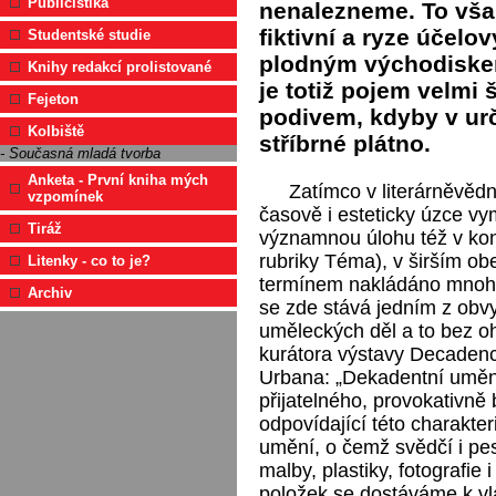
Publicistika
nenalezneme. To vša
fiktivní a ryze účelo
Studentské studie
plodným východiske
Knihy redakcí prolistované
je totiž pojem velmi 
Fejeton
podivem, kdyby v urč
Kolbiště
stříbrné plátno.
- Současná mladá tvorba
Anketa - První kniha mých
Zatímco v literárněvěd
vzpomínek
časově i esteticky úzce v
Tiráž
významnou úlohu též v kont
rubriky Téma), v širším ob
Litenky - co to je?
termínem nakládáno mnohe
Archiv
se zde stává jedním z obv
uměleckých děl a to bez oh
kurátora výstavy Decadence
Urbana: „Dekadentní uměn
přijatelného, provokativně b
odpovídající této charakte
umění, o čemž svědčí i pes
malby, plastiky, fotografie 
položek se dostáváme k vl