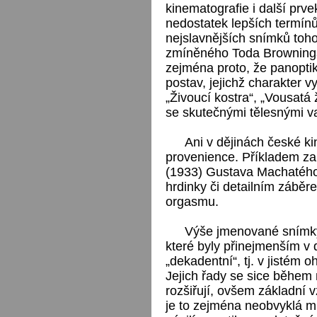
kinematografie i další pr
nedostatek lepších termínů
nejslavnějších snímků toho
zmíněného Toda Browninga. 
zejména proto, že panopti
postav, jejichž charakter vy
„Živoucí kostra“, „Vousatá ž
se skutečnými tělesnými v
Ani v dějinách české k
provenience. Příkladem za
(1933) Gustava Machatého
hrdinky či detailním záběr
orgasmu.
Výše jmenované snímky 
které byly přinejmenším v
„dekadentní“, tj. v jistém 
Jejich řady se sice během
rozšiřují, ovšem základní 
je to zejména neobvyklá m