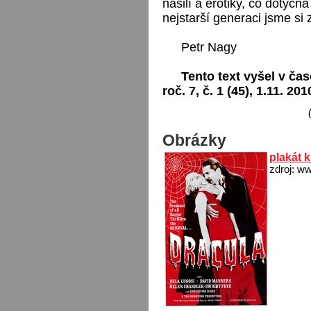
násilí a erotiky, co dotyčná
nejstarší generaci jsme si 
Petr Nagy
Tento text vyšel v čas
roč. 7, č. 1 (45), 1.11. 201
Obrázky
plakát k
zdroj: w