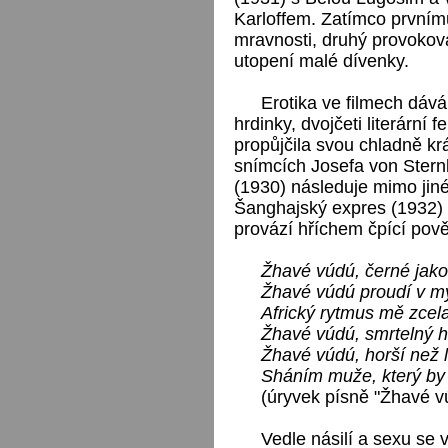
Karloffem. Zatímco prvnímu
mravnosti, druhý provokov
utopení malé dívenky.
Erotika ve filmech dáv
hrdinky, dvojčeti literární
propůjčila svou chladně kr
snímcích Josefa von Ster
(1930) následuje mimo jin
Šanghajský expres (1932) 
provází hříchem čpící pově
Žhavé vúdú, černé jako
Žhavé vúdú proudí v mý
Africký rytmus mě zcela
Žhavé vúdú, smrtelný h
Žhavé vúdú, horší než l
Sháním muže, který by 
(úryvek písně "Žhavé v
Vedle násilí a sexu se 