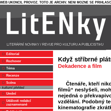
WEB UKONCIL PROVOZ. TOTO JE ARCHIV. NENI MOZNE SE PRIHLASO
Editorial
Když stříbrné plá
Rozhovor
Dekadence a film
Téma
Recenze
Čtenáře, kteří ni
Scéna
- kulturní přehled
filmů“ neslyšeli, mo
Umění
nejedná o překvapivo
vzdělání. Podobný te
Události redakcí
zaznamenané
kinematografie zkrátk