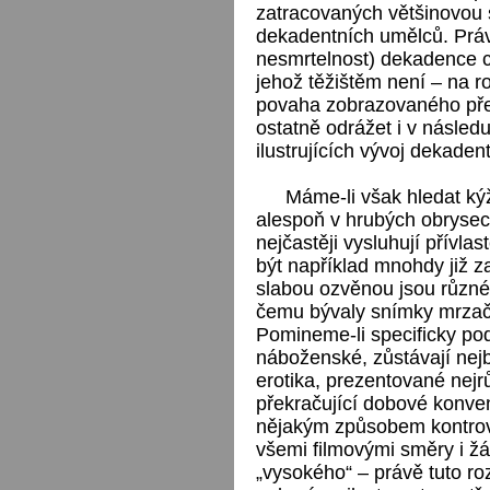
zatracovaných většinovou 
dekadentních umělců. Práv
nesmrtelnost) dekadence c
jehož těžištěm není – na 
povaha zobrazovaného před
ostatně odrážet i v násled
ilustrujících vývoj dekadent
Máme-li však hledat kýže
alespoň v hrubých obrysech
nejčastěji vysluhují přívl
být například mnohdy již za
slabou ozvěnou jsou různé 
čemu bývaly snímky mrza
Pomineme-li specificky po
náboženské, zůstávají nejbě
erotika, prezentované nej
překračující dobové konvenc
nějakým způsobem kontrov
všemi filmovými směry i žán
„vysokého“ – právě tuto ro