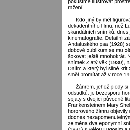
pokusíme ilustrovat prostř
ražení.
Kdo jiný by měl figuro
dekadentního filmu, než L
skandálních snímků, dnes 
kinematografie. Detailní z
Andaluského psa (1928) se
dobové publikum se mu běh
šokovat ještě mnohokrát. 
snímek Zlatý věk (1930), 
Dalím a který byl silně kri
směl promítat až v roce 19
Žánrem, jehož plody si 
odsudků, je bezesporu hor
spjaty s dvojicí původně l
Frankensteinem Mary Shell
hororového žánru objevily 
dodnes nezapomenutelnými j
zejména dva eponymní sním
(1931) s Bélou Lugosim a