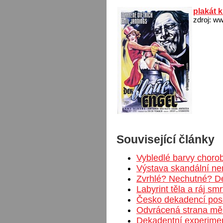
plakát 
zdroj: w
Související články
Vybledlé barvy choro
Výstava skandální nen
Zvrhlé? Nechutné? D
Labyrint těla a ráj smr
Česko dekadencí pos
Odvrácená strana mě
Dekadentní experime