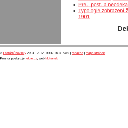
Pre-, post- a neodek
Typologie zobrazení ž
1901
Deb
©
Literární novinky
2004 - 2012 | ISSN 1804-7319 |
redakce
|
mapa stránek
Prostor poskytuje:
eldar.cz
, web
klokánek