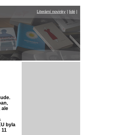
Literární novinky
|
lidé
|
bude.
ban,
 ale
a
EU byla
 11