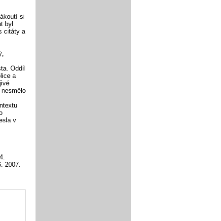
ákoutí si
t byl
 citáty a
ý,
ta. Oddíl
lice a
jivé
ě nesmělo
ntextu
o
esla v
4.
. 2007.