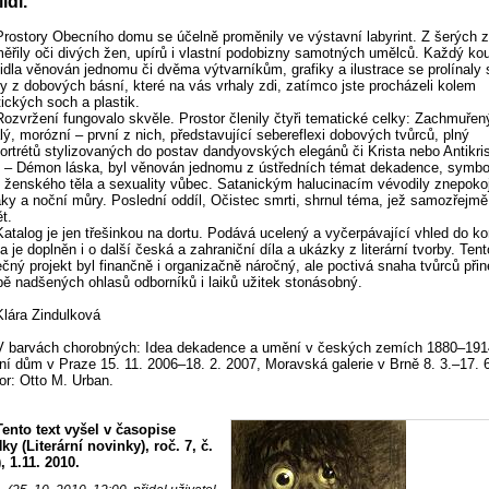
idí.
Prostory Obecního domu se účelně proměnily ve výstavní labyrint. Z šerých z
ěřily oči divých žen, upírů i vlastní podobizny samotných umělců. Každý kou
idla věnován jednomu či dvěma výtvarníkům, grafiky a ilustrace se prolínaly s
y z dobových básní, které na vás vrhaly zdi, zatímco jste procházeli kolem
ických soch a plastik.
Rozvržení fungovalo skvěle. Prostor členily čtyři tematické celky: Zachmuřen
lý, morózní – první z nich, představující sebereflexi dobových tvůrců, plný
ortrétů stylizovaných do postav dandyovských elegánů či Krista nebo Antikris
 – Démon láska, byl věnován jednomu z ústředních témat dekadence, symbo
í ženského těla a sexuality vůbec. Satanickým halucinacím vévodily znepoko
aky a noční můry. Poslední oddíl, Očistec smrti, shrnul téma, jež samozřejm
t.
Katalog je jen třešinkou na dortu. Podává ucelený a vyčerpávající vhled do ko
a je doplněn i o další česká a zahraniční díla a ukázky z literární tvorby. Tent
ečný projekt byl finančně i organizačně náročný, ale poctivá snaha tvůrců přin
ě nadšených ohlasů odborníků i laiků užitek stonásobný.
Klára Zindulková
V barvách chorobných: Idea dekadence a umění v českých zemích 1880–191
í dům v Praze 15. 11. 2006–18. 2. 2007, Moravská galerie v Brně 8. 3.–17. 6
or: Otto M. Urban.
Tento text vyšel v časopise
ky (Literární novinky), roč. 7, č.
), 1.11. 2010.