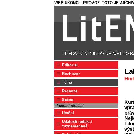
WEB UKONCIL PROVOZ. TOTO JE ARCHIV
Editorial
Lab
Rozhovor
Hnil
Téma
Recenze
Scéna
Kurá
- kulturní přehled
vpr
prá
Umění
Nej
Události redakcí
Lite
zaznamenané
výst