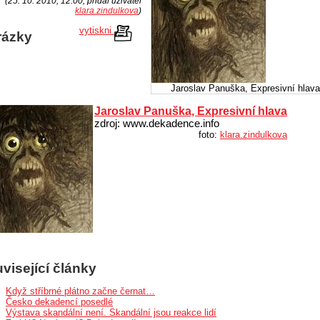
(25. 10. 2010, 12:00, přidal uživatel
klara.zindulkova
)
vytiskni
rázky
Jaroslav Panuška, Expresivní hlav
Jaroslav Panuška, Expresivní hlava
zdroj: www.dekadence.info
foto:
klara.zindulkova
visející články
Když stříbrné plátno začne černat…
Česko dekadencí posedlé
Výstava skandální není. Skandální jsou reakce lidí