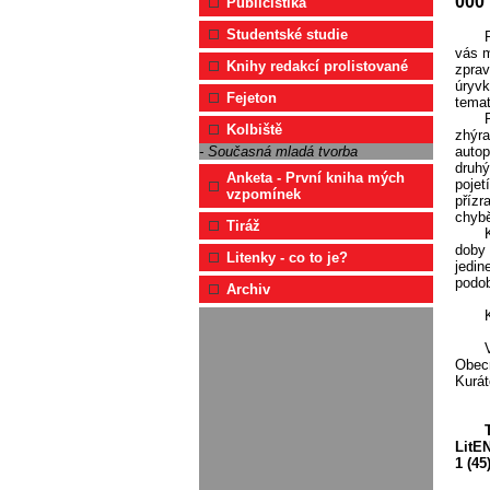
000 l
Publicistika
Studentské studie
vás m
Knihy redakcí prolistované
zprav
úryvk
Fejeton
temat
Kolbiště
zhýra
autop
- Současná mladá tvorba
druhý
Anketa - První kniha mých
pojet
vzpomínek
přízr
chybě
Tiráž
doby 
Litenky - co to je?
jedin
podob
Archiv
Obecn
Kurát
LitEN
1 (45