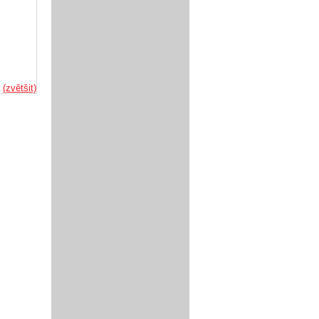
a
(zvětšit)