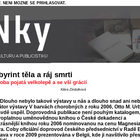
. NENI MOZNE SE PRIHLASOVAT.
yrint těla a ráj smrti
oba pojatá velkolepě a se vší grácií
Klára Zindulková
Dlouho nebylo takové výstavy u nás a dlouho snad ani ne
tor výstavy V barvách chorobných z roku 2006, Otto M. Ur
avdě uspěl. Doprovodná publikace není pouhým katalogem,
voplatnou uměnovědnou knihou o České dekadenci a
krásnější knihou roku 2006 nominovanou na cenu Magnesi
ra. Coby oficiální doprovod českého předsednictví v Radě 
ava v roce 2009 prezentována v Belgii, kde ji navštívilo přes