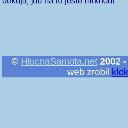
dekuju, jdu na to jeste mrknout
©
HlucnaSamota.net
2002 -
web zrobil
klo