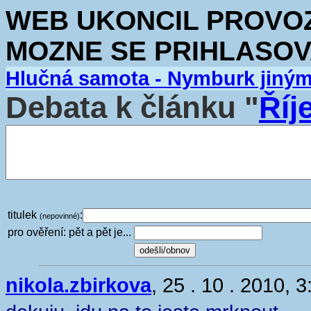
WEB UKONCIL PROVOZ.
MOZNE SE PRIHLASOV
Hlučná samota - Nymburk jiný
Debata k článku "
Říj
titulek
:
(nepovinné)
pro ověření: pět a pět je...
nikola.zbirkova
, 25 . 10 . 2010, 3