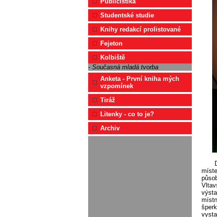
Publicistika
Studentské studie
Knihy redakcí prolistované
Fejeton
Kolbiště
- Současná mladá tvorba
Anketa - První kniha mých
vzpomínek
Tiráž
Litenky - co to je?
Archiv
míste
působ
Vltav
výsta
místn
šperk
vysta