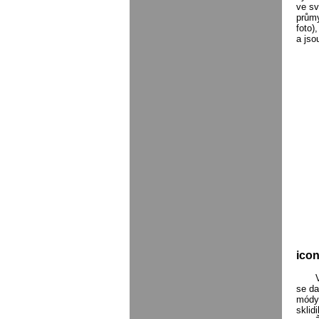
ve sv
průmy
foto)
a jso
ico
se da
módy 
sklid