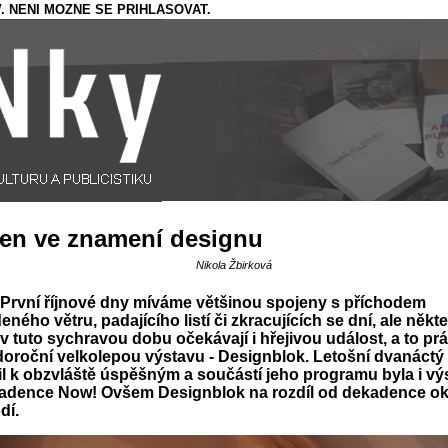
. NENI MOZNE SE PRIHLASOVAT.
jen ve znamení designu
Nikola Žbirková
První říjnové dny míváme většinou spojeny s příchodem
eného větru, padajícího listí či zkracujících se dní, ale někte
v tuto sychravou dobu očekávají i hřejivou událost, a to pr
oroční velkolepou výstavu - Designblok. Letošní dvanáctý
il k obzvláště úspěšným a součástí jeho programu byla i vý
adence Now! Ovšem Designblok na rozdíl od dekadence o
dí.