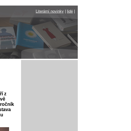
Literární novinky
|
lidé
|
ří z
ávě
 ročník
stava
ku