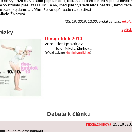
Že se výstava stává stále populárnější, dokázal letošní rekord v počtu návště
e vystřídalo přes 38 000 lidí. A vy, kteří jste výstavu letos nestihli, nezoufejte
e zase sejdeme a věřím, že se opět bude na co dívat.
Nikola Žbirková
(23. 10. 2010, 12:00, přidal uživatel
nikola
vytis
rázky
Designblok 2010
zdroj: designblok.cz
foto: Nikola Žbirková
(přidal uživatel
dominik.melichar
)
Debata k článku
nikola.zbirkova
, 25 . 10 . 20
uju, jdu na to jeste mrknout