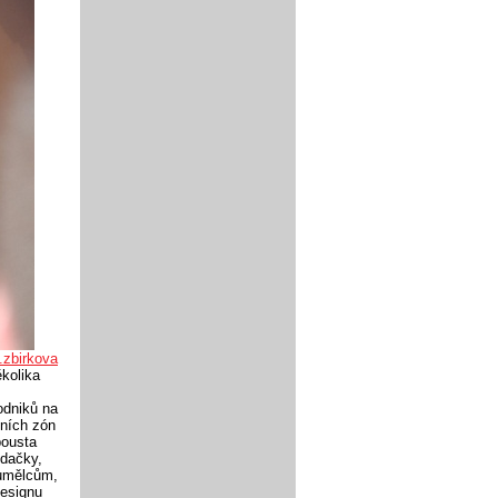
.zbirkova
kolika
odniků na
vních zón
pousta
edačky,
 umělcům,
designu