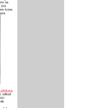
ním na
 (viz
vem Icons
aze.
.zbirkova
r, odkud
níci
zde