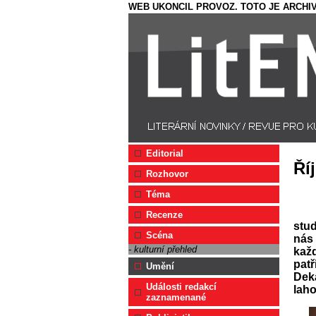
WEB UKONCIL PROVOZ. TOTO JE ARCHIV
Editorial
Ří
Rozhovor
Téma
Recenze
stud
Scéna
nás 
- kulturní přehled
každ
patř
Umění
Dek
Události redakcí
laho
zaznamenané