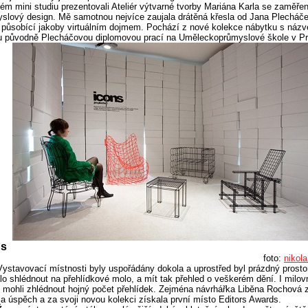
ém mini studiu prezentovali Ateliér výtvarné tvorby Mariána Karla se zaměře
slový design. Mě samotnou nejvíce zaujala drátěná křesla od Jana Plecháče
, působící jakoby virtuálním dojmem. Pochází z nové kolekce nábytku s náz
u původně Plecháčovou diplomovou prací na Uměleckoprůmyslové škole v Pr
ns
foto:
nikola
Vystavovací místnosti byly uspořádány dokola a uprostřed byl prázdný prosto
lo shlédnout na přehlídkové molo, a mít tak přehled o veškerém dění. I milov
mohli zhlédnout hojný počet přehlídek. Zejména návrhářka Liběna Rochová 
ila úspěch a za svoji novou kolekci získala první místo Editors Awards.