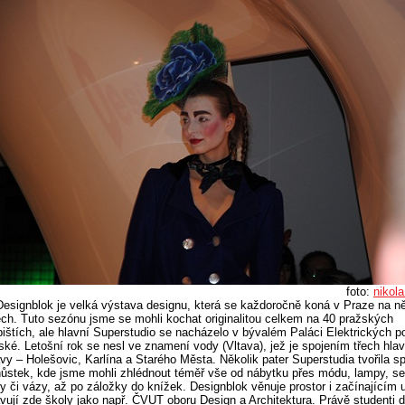
foto:
nikola
Designblok je velká výstava designu, která se každoročně koná v Praze na ně
ch. Tuto sezónu jsme se mohli kochat originalitou celkem na 40 pražských
ištích, ale hlavní Superstudio se nacházelo v bývalém Paláci Elektrických p
ské. Letošní rok se nesl ve znamení vody (Vltava), jež je spojením třech hla
vy – Holešovic, Karlína a Starého Města. Několik pater Superstudia tvořila s
ůstek, kde jsme mohli zhlédnout téměř vše od nábytku přes módu, lampy, s
y či vázy, až po záložky do knížek. Designblok věnuje prostor i začínajícím
vují zde školy jako např. ČVUT oboru Design a Architektura. Právě studenti 