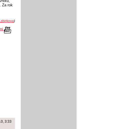
vníků,
. Za rok
.zbirkova
)
kni
10, 3:33