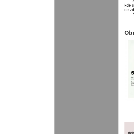
kde s
se zd
Ob
dek