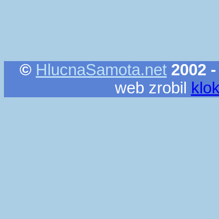
©
HlucnaSamota.net
2002 -
web zrobil
klo