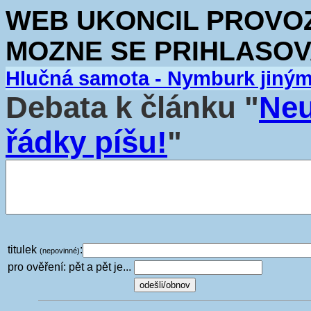
WEB UKONCIL PROVOZ.
MOZNE SE PRIHLASOV
Hlučná samota - Nymburk jiný
Debata k článku "
Neu
řádky píšu!
"
titulek
:
(nepovinné)
pro ověření: pět a pět je...