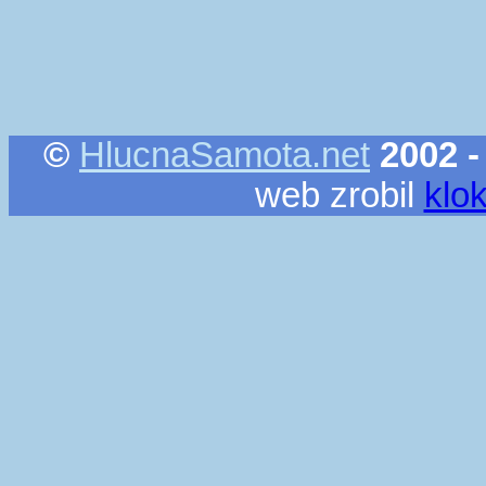
©
HlucnaSamota.net
2002 -
web zrobil
klo