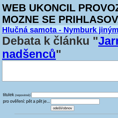
WEB UKONCIL PROVOZ.
MOZNE SE PRIHLASOV
Hlučná samota - Nymburk jiný
Debata k článku "
Jar
nadšenců
"
titulek
:
(nepovinné)
pro ověření: pět a pět je...